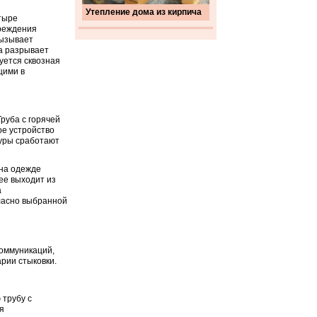
Утепление дома из кирпича
тыре
вреждения
вызывает
а разрывает
уется сквозная
щими в
руба с горячей
ое устройство
туры сработают
 на одежде
ее выходит из
а
ласно выбранной
коммуникаций,
рии стыковки.
 трубу с
я