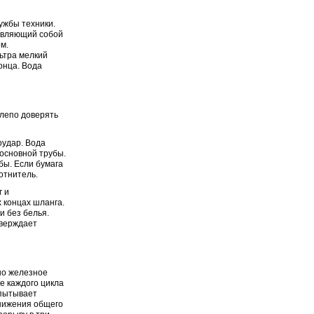
ужбы техники.
тавляющий собой
м.
ьтра мелкий
онца. Вода
лепо доверять
оудар. Вода
 основной трубы.
бы. Если бумага
отнитель.
г и
х концах шланга.
и без белья.
тверждает
но железное
е каждого цикла
спытывает
снижения общего