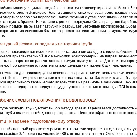
ортировочные болты: критический шаг
юбыми манипуляциями с водой извлекаются транспортировочные болты. Че
ческих стержня фиксируют бак на задней стенке корпуса, предотвращая по
и амортизаторов при перевозке. Запуск техники с установленными болтами 
тельную вибрацию. Бак жестко сцеплен с корпусом. Сила вращения барабан
овый поддон, вырывает патрубки и разрушает бетонные противовесы. Образ
тверстия от извлеченных болтов закрываются пластиковыми заглушками, иду
те.
атурный режим: холодная или горячая труба
ение производится исключительно к магистрали холодного водоснабжения. Т
ажется привлекательной из-за экономии электроэнергии на нагрев. Техническ
нных аппаратов не рассчитано на прямую подачу кипятка. Датчики темпера
ктно. Программные алгоритмы стирки деликатных тканей будут нарушены.
 температура провоцирует мгновенное сворачивание белковых загрязнений
 пот). Пятна намертво впечатываются в волокна ткани. Заливной клапан быстр
з-за агрессивного термического воздействия на резиновые мембраны. Техник
ятельно подогреет холодную воду до нужного значения с помощью ТЭНа сог
ме.
абочих схемы подключения к водопроводу
тура разводки труб диктует выбор метода врезки. Оценивается доступность 
л труб и наличие свободного пространства. Ниже разобраны основные сцена
т 1: К заранее подготовленному отводу
ьный сценарий при свежем ремонте. Строители заранее выводят отдельную
й резьбой 3/4 дюйма на уровне 50-80 сантиметров от пола. Отвод оснащаетс