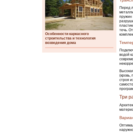
Трансп
Перед л
металли
пружин 
разруши
пластик
течь. О
Особенности каркасного
комплек
строительства и технология
Темпер
возведения дома
Подключ
водой к
совреме
некорре
Высокая
(кровь,
строя и
самосто
програм
Три р
Архитек
материа
Вариан
Оптимал
наружно