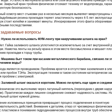
 воды. Усталость материала шланга или сбой впускного клапана приводят к п
чи. Закрытый кран-тройник физически отсекает технику от водопровода, гара
ентную безопасность.
ный осмотр мест стыковки раз в несколько месяцев выявляет микротрещины 
 Задубевшая резина прокладок теряет эластичность через 4-5 лет эксплуатац
ок стоит копейки и занимает минуты. Игнорирование этого факта оборачивае
бными последствиями.
 задаваемые вопросы
: Нужно ли использовать ФУМ-ленту при накручивании шланга на кран?
Нет. Гайка заливного шланга уплотняется исключительно за счет внутренней 
ки. Намотка ленты на резьбу крана в этом месте бессмысленна и мешает пл
нию прокладки к торцу трубы.
 Машинка бьет током при касании металлического барабана, связано ли эт
чением воды?
Вода является проводником. Проблема кроется в отсутствии заземления в эл
 или пробое ТЭНа. Эксплуатация техники в таком состоянии категорически з
 проблем с электрикой.
 Заливной шланг оказался коротким. Можно ли купить еще один и соедини
Технически это выполнимо через латунный ниппель (переходник с двумя нар
и). Практически каждое лишнее соединение снижает надежность системы. Н
льный шланг нужной длины.
ение изложенных принципов превращает процесс подключения в понятную
вательность действий. Внимание к деталям, отказ от чрезмерных физических
с пластиком и понимание гидродинамических процессов внутри труб обеспеч