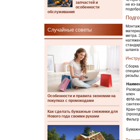
запчастей и
не из-з
особенности
подобра
обслуживания
Подго
Монтажн
Случайные советы
материа
метра. 
натяжен
стандар
шланга 
Инстру
Сборка 
специал
резьбы.
Наимен
Развод
ключ
Особенности и правила экономии на
ФУМ-ле
покупках с промокодами
сантех
Кран-т
Как сделать бумажные снежинки для
(прохо
Нового года своими руками
Фильтр 
Бумажн