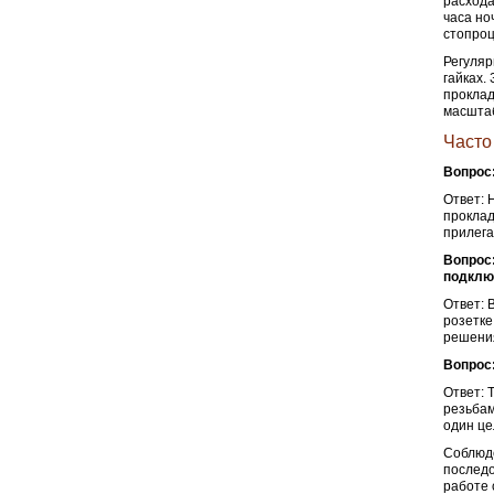
расхода
часа но
стопроц
Регуляр
гайках.
проклад
масшта
Часто
Вопрос
Ответ: 
проклад
прилега
Вопрос:
подклю
Ответ: 
розетке
решения
Вопрос:
Ответ: 
резьбам
один це
Соблюд
последо
работе 