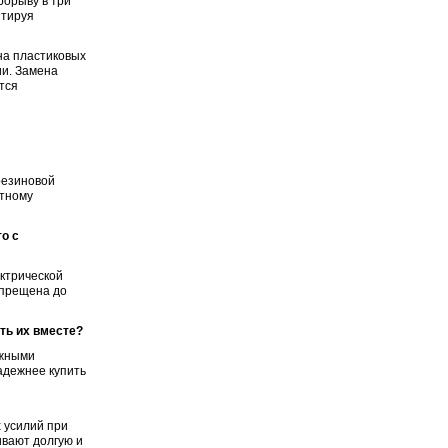
рорыву в три
нтируя
на пластиковых
ии. Замена
тся
резиновой
отному
о с
ектрической
апрещена до
ть их вместе?
ужными
адежнее купить
 усилий при
ивают долгую и