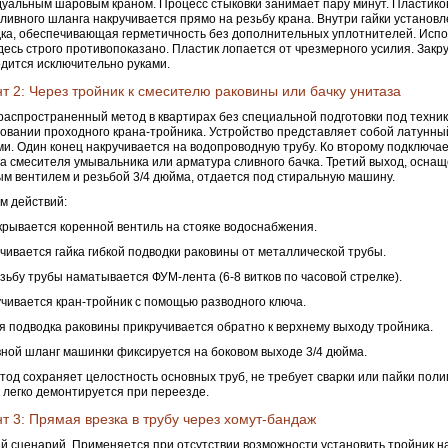
уальным шаровым краном. Процесс стыковки занимает пару минут. Пластико
аливного шланга накручивается прямо на резьбу крана. Внутри гайки установ
ка, обеспечивающая герметичность без дополнительных уплотнителей. Исп
десь строго противопоказано. Пластик лопается от чрезмерного усилия. Закр
дится исключительно руками.
т 2: Через тройник к смесителю раковины или бачку унитаза
аспространенный метод в квартирах без специальной подготовки под техник
овании проходного крана-тройника. Устройство представляет собой латунны
и. Один конец накручивается на водопроводную трубу. Ко второму подключае
а смесителя умывальника или арматура сливного бачка. Третий выход, осна
м вентилем и резьбой 3/4 дюйма, отдается под стиральную машину.
м действий:
крывается коренной вентиль на стояке водоснабжения.
учивается гайка гибкой подводки раковины от металлической трубы.
езьбу трубы наматывается ФУМ-лента (6-8 витков по часовой стрелке).
учивается кран-тройник с помощью разводного ключа.
ая подводка раковины прикручивается обратно к верхнему выходу тройника.
вной шланг машинки фиксируется на боковом выходе 3/4 дюйма.
тод сохраняет целостность основных труб, не требует сварки или пайки пол
 легко демонтируется при переезде.
т 3: Прямая врезка в трубу через хомут-бандаж
 сценарий. Применяется при отсутствии возможности установить тройник 