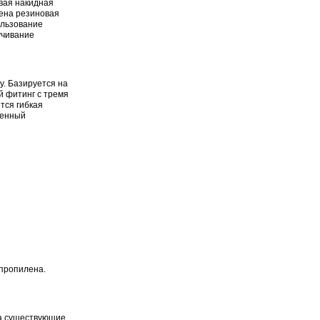
вая накидная
лена резиновая
ользование
учивание
у. Базируется на
й фитинг с тремя
тся гибкая
щенный
ипропилена.
на существующие