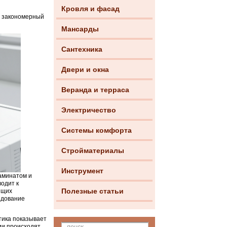
Кровля и фасад
ет закономерный
Мансарды
Сантехника
Двери и окна
Веранда и терраса
Электричество
Системы комфорта
Стройматериалы
Инструмент
аминатом и
одит к
Полезные статьи
ящих
едование
тика показывает
ии происходят