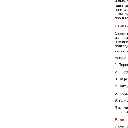
индивид
гайка з
проклад
ключа з
произво
Вариан
Самый р
использ
выходам
подводк
запорны
Алгорит
1. Пере
2. Откр
3. На р
4. Накр
5. Гибк
6. Зали
Этот ме
Тройник
Вариан
Сложный