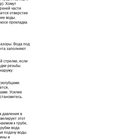
р). Хомут
ерхней части
ается отверстие
ние воды.
екосе прокладка
зазоры. Вода под
нта заполняют
й стрелке, если
здки резьбы.
наружу.
скогубцами.
ется,
ками. Усилие
становитесь.
к давления в
ивелирует этот
чаемом к трубе,
рубки вода
я подачу воды.
шины и