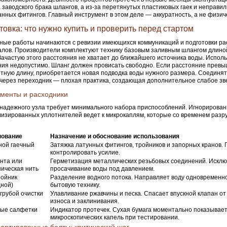
а заводского брака шлангов, а из-за перетянутых пластиковых гаек и неправи
нных фитингов. Главный инструмент в этом деле — аккуратность, а не физич
товка: что нужно купить и проверить перед стартом
ые работы начинаются с ревизии имеющихся коммуникаций и подготовки р
лов. Производители комплектуют технику базовым заливным шлангом длино
Зачастую этого расстояния не хватает до ближайшего источника воды. Испол
ия недопустимо. Шланг должен провисать свободно. Если расстояние прев
тную длину, приобретается новая подводка воды нужного размера. Соединят
через переходник — плохая практика, создающая дополнительное слабое зве
менты и расходники
надежного узла требует минимального набора приспособлений. Игнорирова
изированных уплотнителей ведет к микрокаплям, которые со временем раз
ование
Назначение и обоснование использования
ной гаечный
Затяжка латунных фитингов, тройников и запорных кранов. 
контролировать усилие.
нта или
Герметизация металлических резьбовых соединений. Искл
ническая нить
просачивание воды под давлением.
ройник
Разделение водного потока. Направляет воду одновременно 
дной)
бытовую технику.
грубой очистки
Улавливание ржавчины и песка. Спасает впускной клапан от
износа и заклинивания.
ые салфетки
Индикатор протечек. Сухая бумага моментально показывае
микроскопических капель при тестировании.