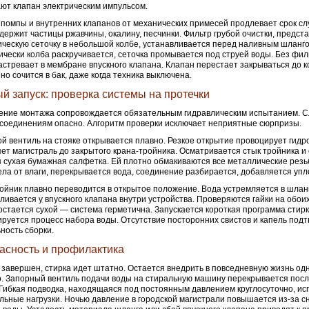
ют клапан электрическим импульсом.
помпы и внутренних клапанов от механических примесей продлевает срок сл
держит частицы ржавчины, окалину, песчинки. Фильтр грубой очистки, предс
ческую сеточку в небольшой колбе, устанавливается перед наливным шланго
чески колба раскручивается, сеточка промывается под струей воды. Без фил
астревает в мембране впускного клапана. Клапан перестает закрываться до к
но сочится в бак, даже когда техника выключена.
й запуск: проверка системы на протечки
ние монтажа сопровождается обязательным гидравлическим испытанием. С
соединениям опасно. Алгоритм проверки исключает неприятные сюрпризы.
й вентиль на стояке открывается плавно. Резкое открытие провоцирует гидр
ет магистраль до закрытого крана-тройника. Осматривается стык тройника и
 сухая бумажная салфетка. Ей плотно обмакиваются все металлические резь
ла от влаги, перекрывается вода, соединение разбирается, добавляется упл
ойник плавно переводится в открытое положение. Вода устремляется в шлан
ливается у впускного клапана внутри устройства. Проверяются гайки на обои
остается сухой — система герметична. Запускается короткая программа стирк
руется процесс набора воды. Отсутствие посторонних свистов и капель под
ность сборки.
асность и профилактика
завершен, стирка идет штатно. Остается внедрить в повседневную жизнь од
. Запорный вентиль подачи воды на стиральную машину перекрывается посл
 Гибкая подводка, находящаяся под постоянным давлением круглосуточно, и
льные нагрузки. Ночью давление в городской магистрали повышается из-за 