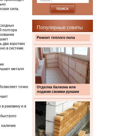
льно
еская сила.
асходных
Популярные советы
й полтора
ьзование
Ремонт теплого пола
ышает
ь два коротких
но в системе.
ние
рушают металл
Позволяет точно
Отделка балкона или
лоджии своими руками
ючает
в раковину и в
 быстрого
т наличие