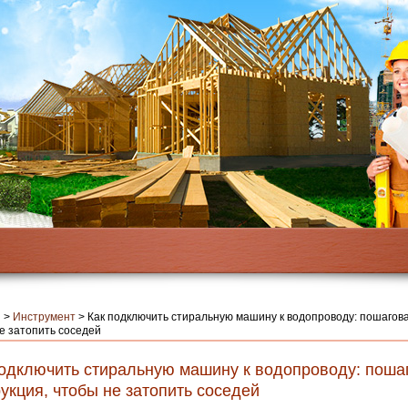
я
>
Инструмент
>
Как подключить стиральную машину к водопроводу: пошагова
е затопить соседей
подключить стиральную машину к водопроводу: поша
укция, чтобы не затопить соседей