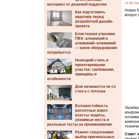
10.06.20
материал от дешевой подделки
Новая б
Как подготовить
вопрос 
квартиру перед
разработкой дизайн-
проекта
Блистерная упаковка
ПВХ–алюминий и
алюминий–алюминий
— какое оборудование
потребуется
Немецкий стиль в
проектировании
участка: требования,
принципы и
особенности
Дом начинается не со
стен а с потолка
Взломостойкость
Ошибка 
роллетных ворот:
конфлик
классы защиты,
поломка
уязвимые места и
компоне
реальные тесты на проникновение
техниче
Ремонт спецтехники:
Совет э
выбор оригинальных
четкую 