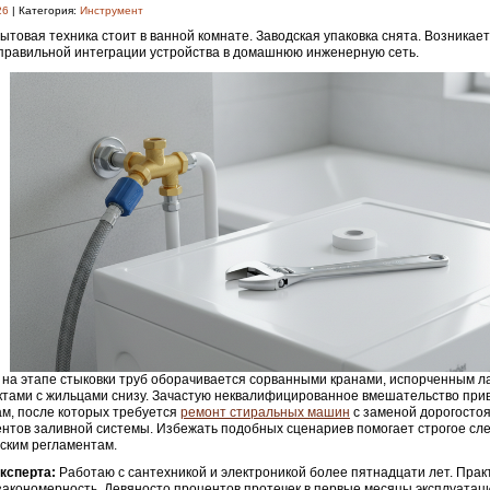
26
| Категория:
Инструмент
ытовая техника стоит в ванной комнате. Заводская упаковка снята. Возника
правильной интеграции устройства в домашнюю инженерную сеть.
на этапе стыковки труб оборачивается сорванными кранами, испорченным л
тами с жильцами снизу. Зачастую неквалифицированное вмешательство прив
м, после которых требуется
ремонт стиральных машин
с заменой дорогосто
нтов заливной системы. Избежать подобных сценариев помогает строгое сл
ским регламентам.
ксперта:
Работаю с сантехникой и электроникой более пятнадцати лет. Прак
закономерность. Девяносто процентов протечек в первые месяцы эксплуатац