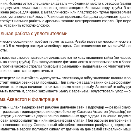
ния. Используется специальная деталь — обжимная муфта с отводом (вампи
 из двух металлических половинок, стягивающихся болтами вокруг трубы. В в
жена резьба для крана. В металлической или пластиковой трубе просверлив
ерез установленный хомут. Резиновая прокладка бандажа сдерживает давле
требует навыков работы с дрелью и точного центрирования сверла. При пер
чь, устранить которую сложно.
льная работа с уплотнителями
ческие соединения требуют герметизации. Резьба имеет микроскопические 
ем 3-5 атмосфер находит малейшую щель. Сантехническая нить или ФУМ-ле
тоты.
 намотки строгое: материал укладывается по ходу вращения гайки (по часово
ь на торец трубы). При закручивании фитинга лента впрессовывается в боро
 против часовой стрелки приводит к сминанию и выдавливанию уплотнителя 
ние останется негерметичным.
ксперта:
Не пытайтесь «докрутить» пластиковую гайку заливного шланга пло
стоит мягкая резиновая прокладка. При сильном сдавливании она деформиру
ивается, и вода начинает сочиться прямо через резьбу. Затягивайте гайку ру
быть плотным, словно закрываете банку с вареньем. Почувствовали упор — о
ма Аквастоп и фильтрация
тный шланг выдерживает рабочее давление сети. Гидроудар — резкий скачо
— разрывает одинарную резиновую оболочку. Система Аквастоп (Aquastop) н
онструкция состоит из двух шлангов, вложенных друг в друга. На конце, подклю
ован электромагнитный или механический клапан. При разрыве внутренней т
ет внешнюю гофру. Специальный абсорбент мгновенно разбухает, перекрыва
магнитные версии получают сигнал от датчика на дне самой стиральной ма