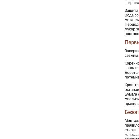
закрыва
Защита 
Вода со
металли
Периоди
мусор з
постоян
Первы
Заверше
свежим 
Коренно
заполня
Берется
потемне
Кран-тр
останав
Бумага 
Анализи
правиль
Безоп
Монтаж 
правило
стирки.
колосса