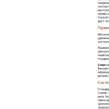
соедине
состоит
располо
прямо ч
Способ 
даст те
Прави
Металли
давлени
эти пус
Правило
смотрет
Намотка
Соедине
Совет э
Внутри 
перекаш
должно 
Систе
Стандар
стояке 
риск. К
смонтир
заполня
Электро