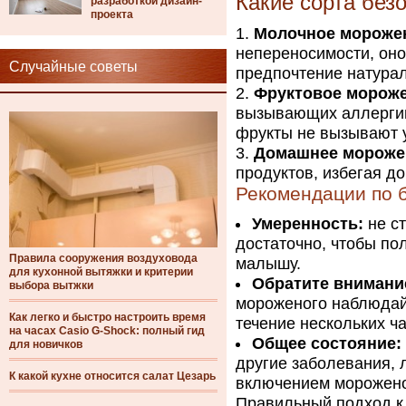
Какие сорта без
разработкой дизайн-
проекта
Молочное мороже
непереносимости, оно
Случайные советы
предпочтение натура
Фруктовое мороже
вызывающих аллергии,
фрукты не вызывают у
Домашнее мороже
продуктов, избегая до
Рекомендации по 
Умеренность:
не ст
достаточно, чтобы пол
Правила сооружения воздуховода
малышу.
для кухонной вытяжки и критерии
Обратите внимани
выбора вытжки
мороженого наблюдай
Как легко и быстро настроить время
течение нескольких ча
на часах Casio G-Shock: полный гид
Общее состояние:
для новичков
другие заболевания, 
К какой кухне относится салат Цезарь
включением морожено
Правильный подход к