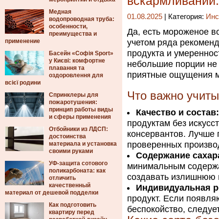
вскармливании
Медная
01.08.2025
| Категория:
Инс
водопроводная труба:
особенности,
Да, есть мороженое в
преимущества и
применение
учетом ряда рекоменд
продукта и умереннос
Басейн «Софія Sport»
у Києві: комфортне
небольшие порции не
плавання та
приятные ощущения м
оздоровлення для
всієї родини
Что важно учиты
Спринклеры для
пожаротушения:
принцип работы виды
Качество и состав:
и сферы применения
продуктам без искусс
Отбойники из ЛДСП:
консервантов. Лучше 
достоинства
проверенных произво
материала и установка
своими руками
Содержание сахар
УФ-защита сотового
минимальным содержа
поликарбоната: как
создавать излишнюю 
отличить
качественный
Индивидуальная р
материал от дешевой подделки
продукт. Если появля
Как подготовить
беспокойство, следуе
квартиру перед