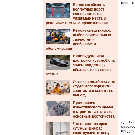
принято
Взломостойкость
роллетных ворот:
классы защиты,
уязвимые места и
реальные тесты на проникновение
Ремонт спецтехники:
выбор оригинальных
запчастей и
особенности
обслуживания
Индивидуальная
настройка автомобиля:
зачем владельцы
обращаются в тюнинг-
ателье
Летняя подработка для
студентов: варианты
занятости и советы по
выбору
Применение
известнякового щебня
в строительстве и его
основные достоинства
Данный 
Что влияет на срок
опаснос
службы шкафа:
предьяв
конструкция, стены,