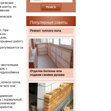
трические
в шахты, но
сменам.
ническое
Популярные советы
л. При
Ремонт теплого пола
ь на
азом,
зрывных работ).
 регулируется за
я вентиляции
ом, с
Отделка балкона или
оздухообмена
лоджии своими руками
 колеса сопла,
ле чего они
давления
ь ( нормальный,
ехническая
ыработки.