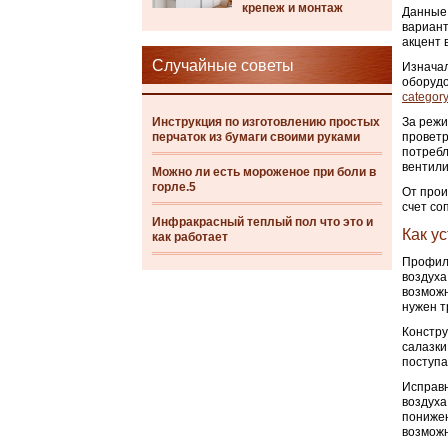
крепеж и монтаж
Данные 
вариант
акцент 
Случайные советы
Изначал
оборудо
category
Инструкция по изготовлению простых
За режи
перчаток из бумаги своими руками
проветр
потребл
вентили
Можно ли есть мороженое при боли в
горле.5
От прои
счет со
Инфракрасный теплый пол что это и
Как у
как работает
Профиль
воздуха
возможн
нужен т
Констру
салазки
поступа
Исправн
воздуха
понижен
возможн