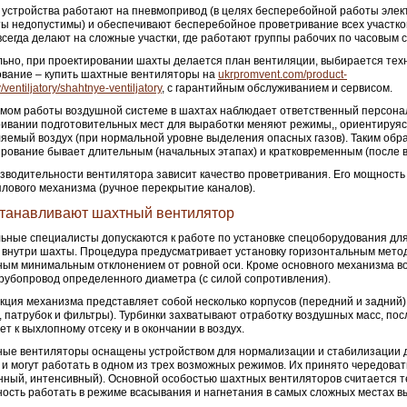
устройства работают на пневмопривод (в целях бесперебойной работы элек
ы недопустимы) и обеспечивают бесперебойное проветривание всех участко
всегда делают на сложные участки, где работают группы рабочих по часовым 
ьно, при проектировании шахты делается план вентиляции, выбирается тех
вание – купить шахтные вентиляторы на
ukrpromvent.com/product-
/ventiljatory/shahtnye-ventiljatory
, с гарантийным обслуживанием и сервисом.
мом работы воздушной системе в шахтах наблюдает ответственный персона
ивании подготовительных мест для выработки меняют режимы,, ориентируяс
яемый воздух (при нормальной уровне выделения опасных газов). Таким обр
рование бывает длительным (начальных этапах) и кратковременным (после в
зводительности вентилятора зависит качество проветривания. Его мощность
плового механизма (ручное перекрытие каналов).
станавливают шахтный вентилятор
ные специалисты допускаются к работе по установке спецоборудования дл
 внутри шахты. Процедура предусматривает установку горизонтальным метод
ым минимальным отклонением от ровной оси. Кроме основного механизма в
рубопровод определенного диаметра (с силой сопротивления).
кция механизма представляет собой несколько корпусов (передний и задний),
, патрубок и фильтры). Турбинки захватывают отработку воздушных масс, пос
ет к выхлопному отсеку и в окончании в воздух.
ые вентиляторы оснащены устройством для нормализации и стабилизации 
 и могут работать в одном из трех возможных режимов. Их принято чередоват
ный, интенсивный). Основной особостью шахтных вентиляторов считается т
ость работать в режиме всасывания и нагнетания в самых сложных местах в