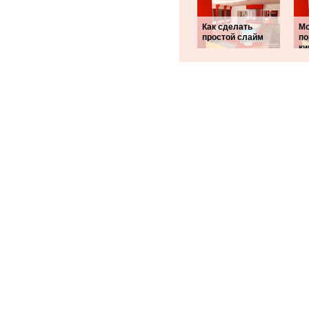
Как сделать
Мо
простой слайм
по
ки