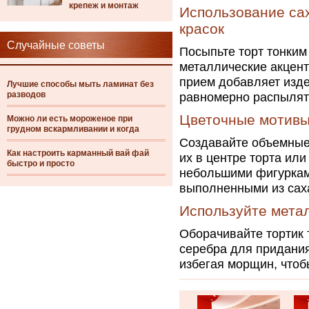
крепеж и монтаж
Использование са
красок
Случайные советы
Посыпьте торт тонким
металлические акцент
прием добавляет изде
Лучшие способы мыть ламинат без
разводов
равномерно распылять
Цветочные мотивы
Можно ли есть мороженое при
грудном вскармливании и когда
Создавайте объемные
Как настроить карманный вай фай
их в центре торта или
быстро и просто
небольшими фигуркам
выполненными из сах
Используйте мета
Оборачивайте тортик 
серебра для придания
избегая морщин, чтоб