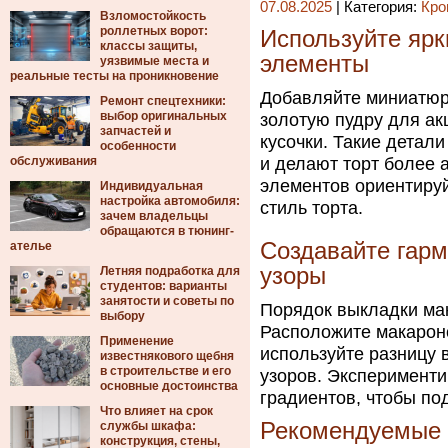
07.08.2025
| Категория:
Кро
Взломостойкость
роллетных ворот:
Используйте ярк
классы защиты,
элементы
уязвимые места и
реальные тесты на проникновение
Добавляйте миниатюр
Ремонт спецтехники:
выбор оригинальных
золотую пудру для ак
запчастей и
кусочки. Такие детал
особенности
обслуживания
и делают торт более 
элементов ориентируй
Индивидуальная
настройка автомобиля:
стиль торта.
зачем владельцы
обращаются в тюнинг-
Создавайте гар
ателье
узоры
Летняя подработка для
студентов: варианты
занятости и советы по
Порядок выкладки мак
выбору
Расположите макаронс
Применение
используйте разницу 
известнякового щебня
в строительстве и его
узоров. Эксперименти
основные достоинства
градиентов, чтобы по
Что влияет на срок
Рекомендуемые т
службы шкафа:
конструкция, стены,