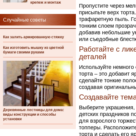
крепеж и монтаж
Пропустите через мел
присыпьте верх торта
трафаретную пыль. Г
Случайные советы
тонким слоем прозра
добавив небольшие у
Как залить армированную стяжку
или съедобные блестк
Работайте с лик
Как изготовить мышку из цветной
бумаги своими руками
деталей
Используйте немного 
торта – это добавит я
сделайте тонкие поло
создавая оригинальны
Создавайте тем
Выберите украшения,
Деревянные лестницы для дома:
детских праздников п
виды конструкции и способы
установки
для взрослого торжес
топперы. Расположите
торта и сделать его я