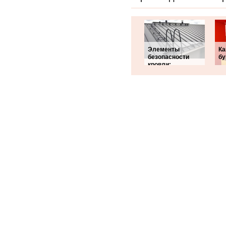
Элементы
Ка
безопасности
бу
кровли: