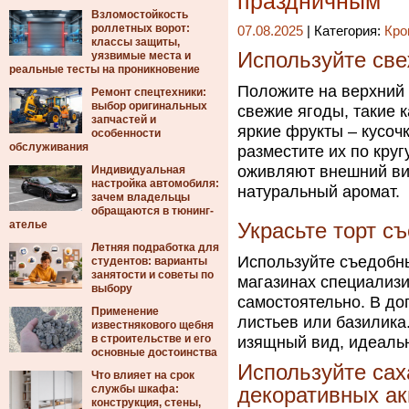
праздничным
Взломостойкость
роллетных ворот:
07.08.2025
| Категория:
Кро
классы защиты,
Используйте све
уязвимые места и
реальные тесты на проникновение
Положите на верхний
Ремонт спецтехники:
выбор оригинальных
свежие ягоды, такие 
запчастей и
яркие фрукты – кусоч
особенности
обслуживания
разместите их по круг
оживляют внешний вид
Индивидуальная
настройка автомобиля:
натуральный аромат.
зачем владельцы
обращаются в тюнинг-
ателье
Украсьте торт с
Летняя подработка для
Используйте съедобны
студентов: варианты
занятости и советы по
магазинах специализ
выбору
самостоятельно. В до
Применение
листьев или базилика
известнякового щебня
в строительстве и его
изящный вид, идеаль
основные достоинства
Используйте сах
Что влияет на срок
службы шкафа:
декоративных ак
конструкция, стены,