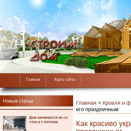
Главная
Карта сайта
Новые статьи
Главная
>
Кровля и 
его праздничным
Дом начинается не со
Как красиво укр
стен а с потолка