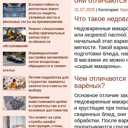
они отличаются
Взломостойкость
роллетных ворот:
31.07.2025
| Категория:
Кро
классы защиты,
Что такое недо
уязвимые места и
реальные тесты на проникновение
Недоваренные макар
Ремонт спецтехники:
выбор оригинальных
или
незрелой пастой
запчастей и
начальный этап варки
особенности
обслуживания
мягкости. Такой вари
подготовки блюда, на
Индивидуальная
настройка автомобиля:
В магазине их можно 
зачем владельцы
«сырые макароны».
обращаются в тюнинг-
ателье
Чем отличаются
Летняя подработка для
студентов: варианты
варёных?
занятости и советы по
выбору
Основное отличие зак
Применение
Недоваренные макаро
известнякового щебня
в строительстве и его
и хрустящие при попы
основные достоинства
сваренных блюд, они
Что влияет на срок
обработки. После варк
службы шкафа:
конструкция, стены,
пропитываются соусам