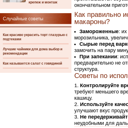
крепеж и монтаж
окончательном пригот
Как правильно и
Случайные советы
макароны?
Замороженные
: и
Как красиво украсить торт глазурью с
морозильника, увелич
подтеками
Сырые перед варк
Лучшие чайники для дома выбор и
замочить на пару мин
рекомендации
При запекании
: ис
предварительно не от
Как называется салат с говядиной
структура.
Советы по испол
Контролируйте вр
требуют меньшего вре
кашицу.
Используйте каче
улучшают вкус продук
Не передерживайт
неудобными для даль