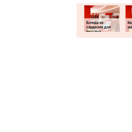
Блюда из
Ка
сарделек для
ш
вкусных