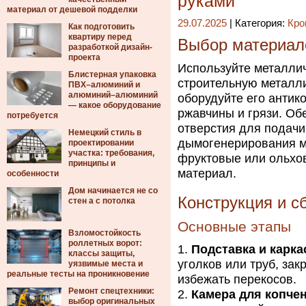
руками
материал от дешевой подделки
29.07.2025
| Категория:
Кро
Как подготовить
квартиру перед
Выбор материало
разработкой дизайн-
проекта
Используйте металлич
Блистерная упаковка
строительную металл
ПВХ–алюминий и
алюминий–алюминий
оборудуйте его антико
— какое оборудование
ржавчины и грязи. Об
потребуется
отверстия для подачи
Немецкий стиль в
дымогенерирования м
проектировании
участка: требования,
фруктовые или ольхов
принципы и
материал.
особенности
Дом начинается не со
Конструкция и с
стен а с потолка
Основные этапы
Взломостойкость
роллетных ворот:
Подставка и карка
классы защиты,
уголков или труб, зак
уязвимые места и
реальные тесты на проникновение
избежать перекосов.
Ремонт спецтехники:
Камера для копче
выбор оригинальных