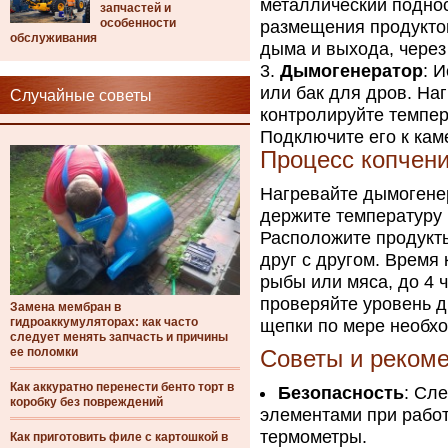
металлический поднос
запчастей и
особенности
размещения продуктов
обслуживания
дыма и выхода, через
Дымогенератор
: 
или бак для дров. На
Случайные советы
контролируйте темпер
Подключите его к кам
Процесс копчен
Нагревайте дымогене
держите температуру 
Расположите продукты
друг с другом. Время 
рыбы или мяса, до 4 
проверяйте уровень 
Замена мембран в
гидроаккумуляторах: как часто
щепки по мере необхо
следует менять запчасть и причины
ее поломки
Советы и реком
Как аккуратно перенести бенто торт в
Безопасность
: Сл
коробку без повреждений
элементами при работ
термометры.
Как приготовить филе с картошкой в