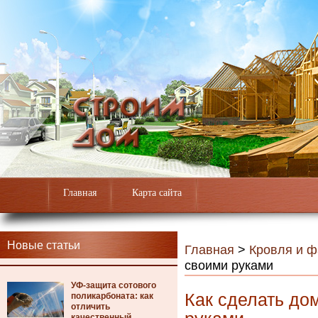
Главная
Карта сайта
Новые статьи
Главная
>
Кровля и 
своими руками
УФ-защита сотового
Как сделать д
поликарбоната: как
отличить
качественный