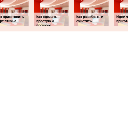
к приготовить
Как сделать
Как разобрать и
Идеи ч
рт птичье
простую и
очистить
пригот
прочную