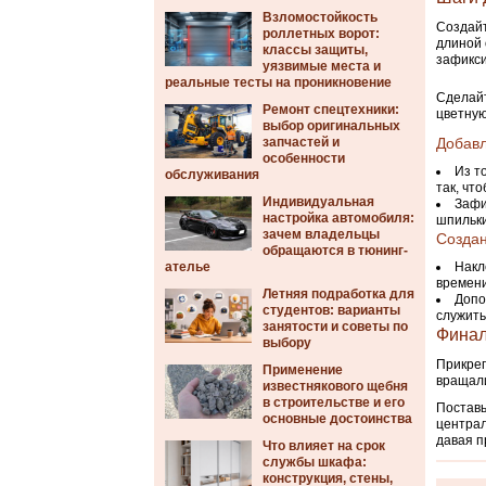
Взломостойкость
Создайт
роллетных ворот:
длиной 
классы защиты,
зафикси
уязвимые места и
реальные тесты на проникновение
Сделайт
Ремонт спецтехники:
цветную
выбор оригинальных
запчастей и
Добавл
особенности
Из т
обслуживания
так, чт
Индивидуальная
Зафи
настройка автомобиля:
шпильки
зачем владельцы
Созда
обращаются в тюнинг-
ателье
Накл
времени
Летняя подработка для
Допо
студентов: варианты
служить
занятости и советы по
Финал
выбору
Прикреп
Применение
вращали
известнякового щебня
в строительстве и его
Поставь
основные достоинства
централ
давая п
Что влияет на срок
службы шкафа:
конструкция, стены,