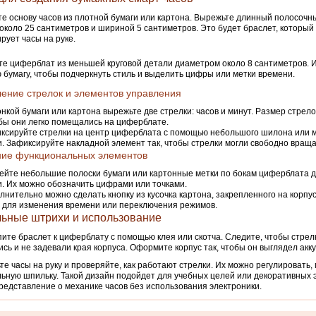
е основу часов из плотной бумаги или картона. Вырежьте длинный полосочн
около 25 сантиметров и шириной 5 сантиметров. Это будет браслет, который
рует часы на руке.
е циферблат из меньшей круговой детали диаметром около 8 сантиметров. 
 бумагу, чтобы подчеркнуть стиль и выделить цифры или метки времени.
ение стрелок и элементов управления
онкой бумаги или картона вырежьте две стрелки: часов и минут. Размер стрел
обы они легко помещались на циферблате.
ксируйте стрелки на центр циферблата с помощью небольшого шилона или 
. Зафиксируйте накладной элемент так, чтобы стрелки могли свободно враща
ние функциональных элементов
ейте небольшие полоски бумаги или картонные метки по бокам циферблата 
. Их можно обозначить цифрами или точками.
лнительно можно сделать кнопку из кусочка картона, закрепленного на корпус
 для изменения времени или переключения режимов.
ьные штрихи и использование
ите браслет к циферблату с помощью клея или скотча. Следите, чтобы стрел
сь и не задевали края корпуса. Оформите корпус так, чтобы он выглядел акку
те часы на руку и проверяйте, как работают стрелки. Их можно регулировать,
ьную шпильку. Такой дизайн подойдет для учебных целей или декоративных 
редставление о механике часов без использования электроники.