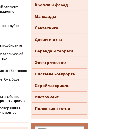
Кровля и фасад
ый элемент
 надежно
Мансарды
Используйте
Сантехника
Двери и окна
ок подбирайте
Веранда и терраса
металлической
ться.
Электричество
для отображения
Системы комфорта
е. Она будет
Стройматериалы
ки свободно
Инструмент
ратно и красиво.
 поворачивая
Полезные статьи
элементов,