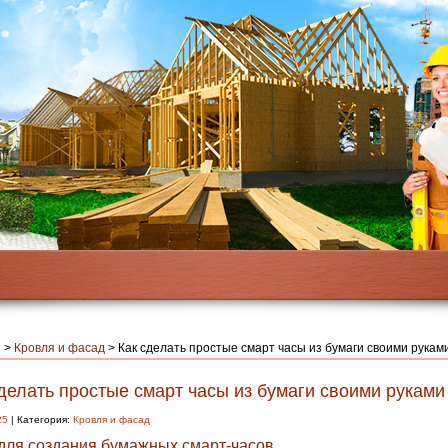
я
>
Кровля и фасад
>
Как сделать простые смарт часы из бумаги своими рукам
делать простые смарт часы из бумаги своими руками
25
| Категория:
Кровля и фасад
для создания бумажных смарт-часов