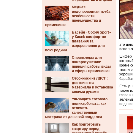
Медная
водопроводная труба:
особенности,
преимущества и
применение
Басейн «Софія Sport»
у Києві: комфортне
плавання та
это дов
оздоровлення для
использ
всієї родини
Шифер и
Спринклеры для
который
пожаротушения:
кроме с
принцип работы виды
тяжелые
и сферы применения
хорошим
Отбойники из ЛДСП:
барабан
достоинства
Есть у 
материала и установка
также и
своими руками
глаза и
УФ-защита сотового
зеленый
поликарбоната: как
под шиф
отличить
качественный
материал от дешевой подделки
Как подготовить
квартиру перед