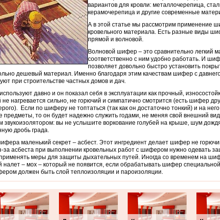
вариантов для кровли: металлочерепица, сталь
керамочерепица и другие современные матер
А в этой статье мы рассмотрим применение ш
кровельного материала. Есть разные виды ш
прямой и волновой.
Волновой шифер – это сравнительно легкий м
соответственно с ним удобно работать. И ши
позволяет довольно быстро установить покры
ольно дешевый материал. Именно благодаря этим качествам шифер с давнег
уют при строительстве частных домов и дач.
спользуют давно и он показал себя в эксплуатации как прочный, износостой
 не нагревается сильно, не горючий и симпатично смотрится (есть шифер дру
ерого). Если по шиферу не топтаться (так как он достаточно тонкий) и на него
 предметы, то он будет надежно служить годами, не меняя свой внешний вид
 звукоизолятором: вы не услышите воркование голубей на крыше, шум дожд
ную дробь града.
шифера маленький секрет – асбест. Этот ингредиент делает шифер не горюч
з-за асбеста при выполнении кровельных работ с шифером нужно одевать з
 применять меры для защиты дыхательных путей. Иногда со временем на ши
 налет – мох – который не появится, если обрабатывать шифер специальной 
ером должен быть слой теплоизоляции и пароизоляции.