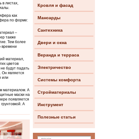
 в листах,
Кровля и фасад
иалы.
ифера как
Мансарды
ифера по форме:
Сантехника
атериал –
фер также
тие. Тем более
Двери и окна
о времени
Веранда и терраса
кий материал,
гих цветов
Электричество
 не будут падать
. Он является
я или
Системы комфорта
им материалом. А
Стройматериалы
ащитные маски на
фере появляется
грунтовкой. А
Инструмент
Полезные статьи