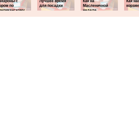
акароны с
Лучшее время
Как на
Как на
ыром по
для посадки
Масленичной
корзин
мериканскому
неделе