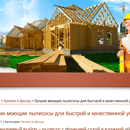
я
>
Кровля и фасад
>
Лучшие моющие пылесосы для быстрой и качественной 
ие моющие пылесосы для быстрой и качественной у
25
| Категория:
Кровля и фасад
ендуемый выбор – пылесос с функцией сухой и влажной уб