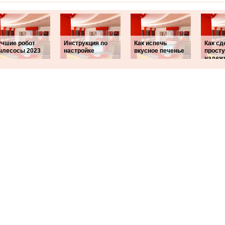
учшие робот
Инструкция по
Как испечь
Как сд
ылесосы 2023
настройке
вкусное печенье
просту
надеж