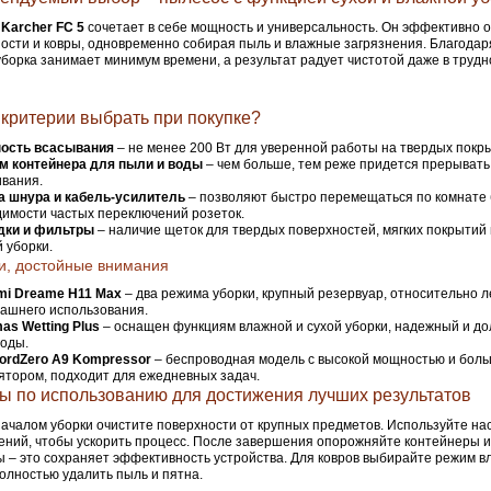
ь
Karcher FC 5
сочетает в себе мощность и универсальность. Он эффективно 
ости и ковры, одновременно собирая пыль и влажные загрязнения. Благода
уборка занимает минимум времени, а результат радует чистотой даже в труд
 критерии выбрать при покупке?
ость всасывания
– не менее 200 Вт для уверенной работы на твердых покры
м контейнера для пыли и воды
– чем больше, тем реже придется прерывать
вания.
а шнура и кабель-усилитель
– позволяют быстро перемещаться по комнате 
имости частых переключений розеток.
дки и фильтры
– наличие щеток для твердых поверхностей, мягких покрытий 
 уборки.
и, достойные внимания
mi Dreame H11 Max
– два режима уборки, крупный резервуар, относительно л
ашнего использования.
as Wetting Plus
– оснащен функциям влажной и сухой уборки, надежный и до
годы.
ordZero A9 Kompressor
– беспроводная модель с высокой мощностью и бол
ятором, подходит для ежедневных задач.
ы по использованию для достижения лучших результатов
ачалом уборки очистите поверхности от крупных предметов. Используйте нас
ений, чтобы ускорить процесс. После завершения опорожняйте контейнеры и
 – это сохраняет эффективность устройства. Для ковров выбирайте режим вл
олностью удалить пыль и пятна.