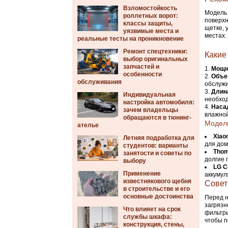
Взломостойкость
Модел
роллетных ворот:
поверхн
классы защиты,
щетке, 
уязвимые места и
местах.
реальные тесты на проникновение
Ремонт спецтехники:
Какие
выбор оригинальных
запчастей и
Мощн
особенности
Объе
обслуживания
обслужи
Длин
Индивидуальная
необход
настройка автомобиля:
Наса
зачем владельцы
влажной
обращаются в тюнинг-
Модел
ателье
Xiao
Летняя подработка для
для дом
студентов: варианты
Thom
занятости и советы по
долгие 
выбору
LG C
Применение
аккумул
известнякового щебня
Совет
в строительстве и его
основные достоинства
Перед н
загрязн
Что влияет на срок
фильтры
службы шкафа:
чтобы п
конструкция, стены,