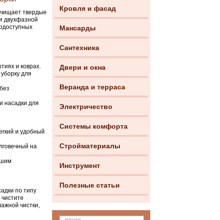
Кровля и фасад
очищает твердые
ря двухфазной
нодоступных
Мансарды
Сантехника
тиях и коврах.
Двери и окна
 уборку для
Веранда и терраса
без
и насадки для
Электричество
Системы комфорта
егкий и удобный
Стройматериалы
лговечный на
ьшим
Инструмент
Полезные статьи
адки по типу
 чистите
ажной чистки,