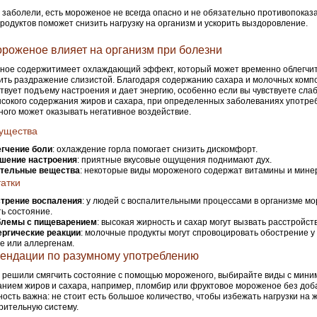
 заболели, есть мороженое не всегда опасно и не обязательно противопока
родуктов поможет снизить нагрузку на организм и ускорить выздоровление.
ороженое влияет на организм при болезни
ое содержитимеет охлаждающий эффект, который может временно облегчить
ть раздражение слизистой. Благодаря содержанию сахара и молочных компо
твует подъему настроения и дает энергию, особенно если вы чувствуете слаб
ысокого содержания жиров и сахара, при определенных заболеваниях употре
ого может оказывать негативное воздействие.
ущества
гчение боли
: охлаждение горла помогает снизить дискомфорт.
шение настроения
: приятные вкусовые ощущения поднимают дух.
тельные вещества
: некоторые виды мороженого содержат витамины и мине
атки
трение воспаления
: у людей с воспалительными процессами в организме м
ь состояние.
лемы с пищеварением
: высокая жирность и сахар могут вызвать расстройст
ргические реакции
: молочные продукты могут спровоцировать обострение у
зе или аллергенам.
ендации по разумному употреблению
 решили смягчить состояние с помощью мороженого, выбирайте виды с мин
нием жиров и сахара, например, пломбир или фруктовое мороженое без доба
ость важна: не стоит есть большое количество, чтобы избежать нагрузки на 
ительную систему.