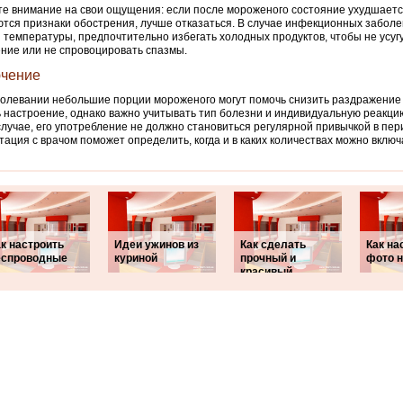
е внимание на свои ощущения: если после мороженого состояние ухудшаетс
тся признаки обострения, лучше отказаться. В случае инфекционных заболе
 температуры, предпочтительно избегать холодных продуктов, чтобы не усуг
ние или не спровоцировать спазмы.
чение
олевании небольшие порции мороженого могут помочь снизить раздражение 
 настроение, однако важно учитывать тип болезни и индивидуальную реакци
лучае, его употребление не должно становиться регулярной привычкой в пер
тация с врачом поможет определить, когда и в каких количествах можно вклю
к настроить
Идеи ужинов из
Как сделать
Как на
еспроводные
куриной
прочный и
фото н
красивый