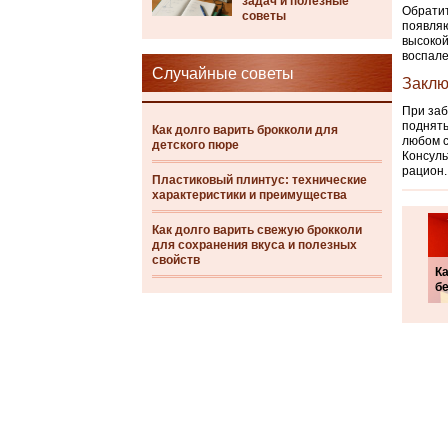
задач и полезные
Обратит
советы
появляю
высокой
воспале
Случайные советы
Заклю
При заб
поднять
Как долго варить брокколи для
любом с
детского пюре
Консуль
рацион.
Пластиковый плинтус: технические
характеристики и преимущества
Как долго варить свежую брокколи
для сохранения вкуса и полезных
свойств
Ка
б