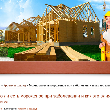
я
>
Кровля и фасад
>
Можно ли есть мороженое при заболевании и как это вли
 ли есть мороженое при заболевании и как это влия
низм
25
| Категория:
Кровля и фасад