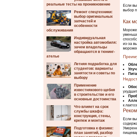
реальные тесты на проникновение
Если вы
выбор п
Ремонт спецтехники:
выбор оригинальных
запчастей и
Как м
особенности
Морожен
обслуживания
уменьши
Индивидуальная
способс
настройка автомобиля:
из-за в
зачем владельцы
морожен
обращаются в тюнинг-
ателье
Преим
Летняя подработка для
Обле
студентов: варианты
Улуч
занятости и советы по
Пита
выбору
Недост
Применение
Обос
известнякового щебня
ухудшит
в строительстве и его
Проб
основные достоинства
Алле
к лакто
Что влияет на срок
Реком
службы шкафа:
конструкция, стены,
Если вы
крепеж и монтаж
содержа
Подготовка к физике:
Умеренн
план занятий, разбор
пищевар