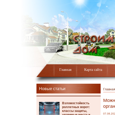
Главная
Карта сайта
Новые статьи
Главна
Можно
Взломостойкость
орга
роллетных ворот:
классы защиты,
07.08.20
уязвимые места и