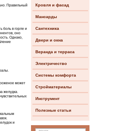
Кровля и фасад
зано. Правильный
Мансарды
Сантехника
 боль в горле и
нентов, оно
ость. Однако,
Двери и окна
бление
Веранда и терраса
Электричество
ралы.
Системы комфорта
ороженое может
Стройматериалы
ва желудка.
 чувствительных
Инструмент
Полезные статьи
имальным
вок.
желудок и