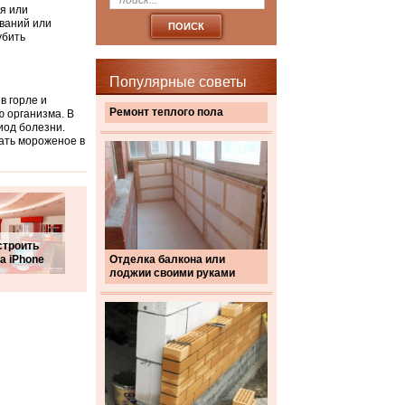
я или
ваний или
убить
Популярные советы
в горле и
Ремонт теплого пола
ю организма. В
иод болезни.
чать мороженое в
строить
а iPhone
Отделка балкона или
лоджии своими руками