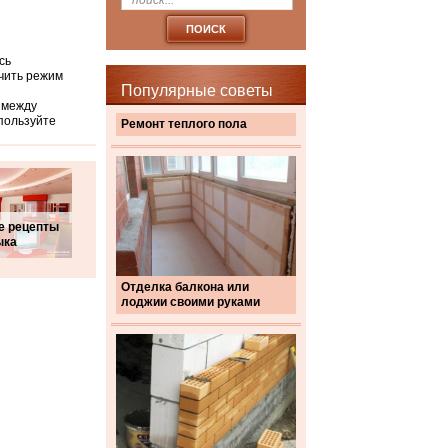
сь
чить режим
Популярные советы
 между
пользуйте
Ремонт теплого пола
е рецепты
ыка
Отделка балкона или
лоджии своими руками