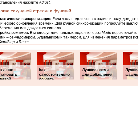
установления нажмите
Adjust
.
овка секундной стрелки и функций
матическая синхронизация:
Если часы подключены к радиосигналу, дождите
ического обновления времени. Для ручной синхронизации попробуйте выклю
бережения или дождаться сигнала.
ройка режимов:
В многофункциональных моделях через
Mode
переключайте
ми – секундомером, будильником и таймером. Для изменения параметров ис
Start/Stop
и
Reset
.
к легко
Как
Лучшее время
Лучши
становить
самостоятельно
для добавления
шашл
еневой
собрать