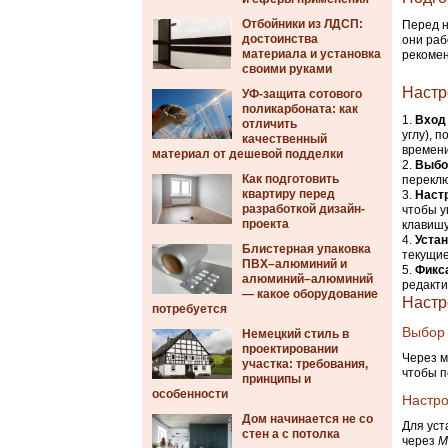
Отбойники из ЛДСП:
Перед н
достоинства
они раб
материала и установка
рекомен
своими руками
Настр
УФ-защита сотового
поликарбоната: как
Вход
отличить
углу), 
качественный
времени
материал от дешевой подделки
Выбо
Как подготовить
переклю
квартиру перед
Настр
разработкой дизайн-
чтобы у
проекта
клавишу
Уста
Блистерная упаковка
текущие
ПВХ–алюминий и
Фикс
алюминий–алюминий
редакти
— какое оборудование
Настр
потребуется
Выбор 
Немецкий стиль в
проектировании
Через 
участка: требования,
чтобы п
принципы и
особенности
Настро
Дом начинается не со
Для уст
стен а с потолка
через
M