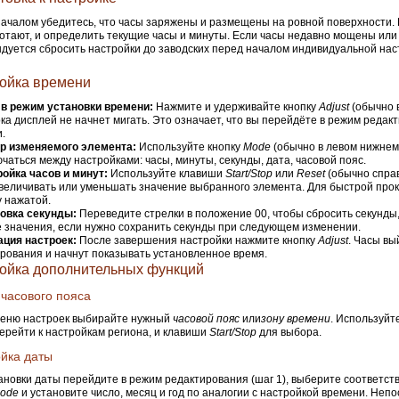
ачалом убедитесь, что часы заряжены и размещены на ровной поверхности. 
отают, и определить текущие часы и минуты. Если часы недавно мощены или 
дуется сбросить настройки до заводских перед началом индивидуальной нас
ойка времени
 в режим установки времени:
Нажмите и удерживайте кнопку
Adjust
(обычно 
пока дисплей не начнет мигать. Это означает, что вы перейдёте в режим редак
.
р изменяемого элемента:
Используйте кнопку
Mode
(обычно в левом нижнем 
чаться между настройками: часы, минуты, секунды, дата, часовой пояс.
ойка часов и минут:
Используйте клавиши
Start/Stop
или
Reset
(обычно справ
величивать или уменьшать значение выбранного элемента. Для быстрой про
 нажатой.
новка секунды:
Переведите стрелки в положение 00, чтобы сбросить секунды,
 значения, если нужно сохранить секунды при следующем изменении.
ация настроек:
После завершения настройки нажмите кнопку
Adjust
. Часы вы
рования и начнут показывать установленное время.
ойка дополнительных функций
часового пояса
меню настроек выбирайте нужный
часовой пояс
или
зону времени
. Используйт
ерейти к настройкам региона, и клавиши
Start/Stop
для выбора.
йка даты
ановки даты перейдите в режим редактирования (шаг 1), выберите соответс
ode
и установите число, месяц и год по аналогии с настройкой времени. Неп