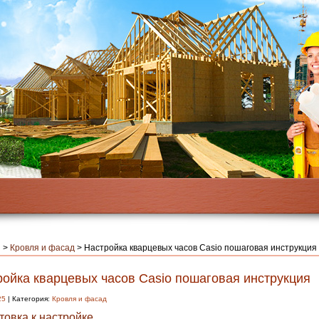
я
>
Кровля и фасад
>
Настройка кварцевых часов Casio пошаговая инструкция
ройка кварцевых часов Casio пошаговая инструкция
25
| Категория:
Кровля и фасад
товка к настройке