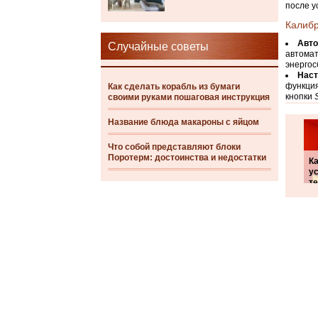
после 
Калибр
Авто
Случайные советы
автомат
энергос
Наст
функция
Как сделать корабль из бумаги
кнопки
своими руками пошаговая инструкция
Название блюда макароны с яйцом
Что собой представляют блоки
Поротерм: достоинства и недостатки
Ка
у
т