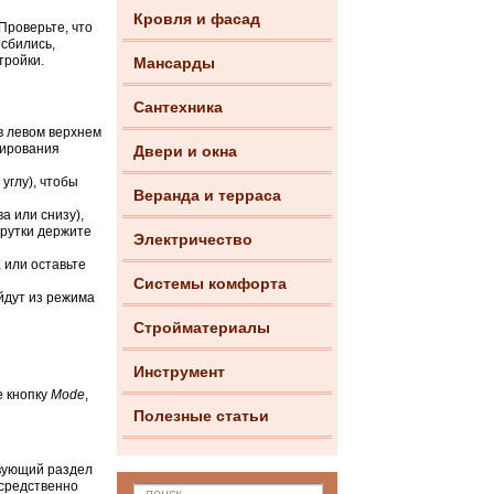
Кровля и фасад
Проверьте, что
сбились,
тройки.
Мансарды
Сантехника
в левом верхнем
тирования
Двери и окна
углу), чтобы
Веранда и терраса
а или снизу),
крутки держите
Электричество
 или оставьте
Системы комфорта
йдут из режима
Стройматериалы
Инструмент
е кнопку
Mode
,
Полезные статьи
твующий раздел
осредственно