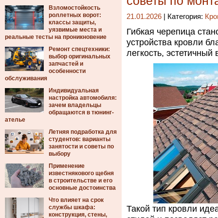
советы по монт
Взломостойкость
роллетных ворот:
21.01.2026
| Категория:
Кро
классы защиты,
уязвимые места и
Гибкая черепица ста
реальные тесты на проникновение
устройства кровли бл
Ремонт спецтехники:
легкость, эстетичный
выбор оригинальных
запчастей и
особенности
обслуживания
Индивидуальная
настройка автомобиля:
зачем владельцы
обращаются в тюнинг-
ателье
Летняя подработка для
студентов: варианты
занятости и советы по
выбору
Применение
известнякового щебня
в строительстве и его
основные достоинства
Что влияет на срок
службы шкафа:
Такой тип кровли иде
конструкция, стены,