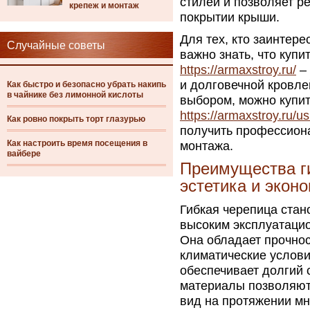
стилей и позволяет р
крепеж и монтаж
покрытии крыши.
Для тех, кто заинтер
Случайные советы
важно знать, что куп
https://armaxstroy.ru/
– 
и долговечной кровле
Как быстро и безопасно убрать накипь
в чайнике без лимонной кислоты
выбором, можно купит
https://armaxstroy.ru/u
Как ровно покрыть торт глазурью
получить профессион
Как настроить время посещения в
монтажа.
вайбере
Преимущества ги
эстетика и экон
Гибкая черепица ста
высоким эксплуатацио
Она обладает прочно
климатические условия
обеспечивает долгий 
материалы позволяют
вид на протяжении мн