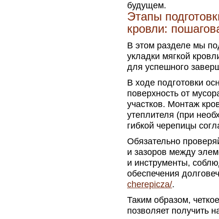
будущем.
Этапы подготовк
кровли: пошагов
В этом разделе мы по
укладки мягкой кров
для успешного заверш
В ходе подготовки ос
поверхность от мусор
участков. Монтаж кро
утеплителя (при необ
гибкой черепицы согл
Обязательно проверяй
и зазоров между эле
и инструменты, собл
обеспечения долгове
cherepicza/
.
Таким образом, четко
позволяет получить н