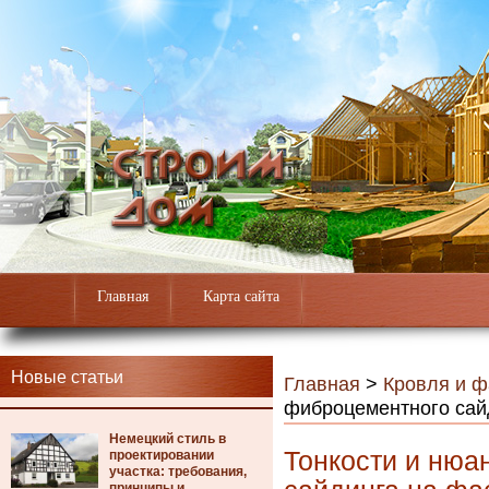
Главная
Карта сайта
Новые статьи
Главная
>
Кровля и 
фиброцементного сай
Немецкий стиль в
Тонкости и нюа
проектировании
участка: требования,
принципы и