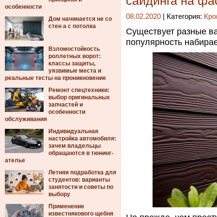
сайдинга на фа
особенности
08.02.2020
| Категория:
Кро
Дом начинается не со
стен а с потолка
Существует разные ва
популярность набира
Взломостойкость
роллетных ворот:
классы защиты,
уязвимые места и
реальные тесты на проникновение
Ремонт спецтехники:
выбор оригинальных
запчастей и
особенности
обслуживания
Индивидуальная
настройка автомобиля:
зачем владельцы
обращаются в тюнинг-
ателье
Летняя подработка для
студентов: варианты
занятости и советы по
выбору
Применение
известнякового щебня