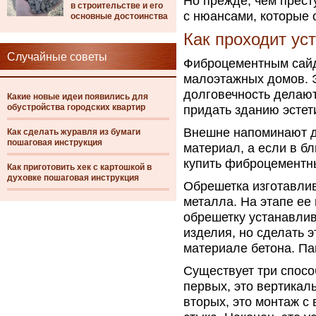
Но прежде, чем прест
в строительстве и его
с нюансами, которые 
основные достоинства
Как проходит ус
Случайные советы
Фиброцементным сайд
малоэтажных домов. Э
долговечность делаю
Какие новые идеи появились для
обустройства городских квартир
придать зданию эстет
Внешне напоминают д
Как сделать журавля из бумаги
пошаговая инструкция
материал, а если в б
купить фиброцементн
Как приготовить хек с картошкой в
духовке пошаговая инструкция
Обрешетка изготавлив
металла. На этапе ее
обрешетку устанавлив
изделия, но сделать э
материале бетона. Па
Существует три спосо
первых, это вертикаль
вторых, это монтаж 