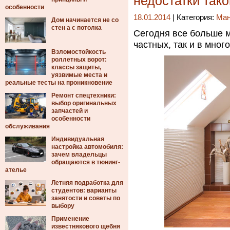
недостатки так
особенности
18.01.2014
| Категория:
Ма
Дом начинается не со
стен а с потолка
Сегодня все больше м
частных, так и в мног
Взломостойкость
роллетных ворот:
классы защиты,
уязвимые места и
реальные тесты на проникновение
Ремонт спецтехники:
выбор оригинальных
запчастей и
особенности
обслуживания
Индивидуальная
настройка автомобиля:
зачем владельцы
обращаются в тюнинг-
ателье
Летняя подработка для
студентов: варианты
занятости и советы по
выбору
Применение
известнякового щебня