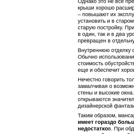
Однако это не все п
крыши хорошо расшир
– повышают их экспл
установить и в старо
старую постройку. Пр
в один, так и в два 
превращен в отдельну
Внутреннюю отделку 
Обычно использовани
стоимость обустройст
еще и обеспечит хор
Нечестно говорить то
замалчивая о возможн
стены и высокие окна.
открываются значите
дизайнерской фантази
Таким образом, манса
имеет гораздо больш
недостатко
в. При об