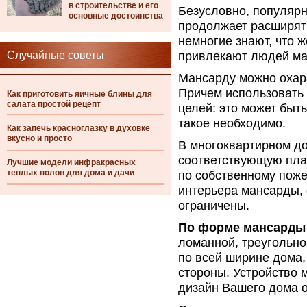
в строительстве и его
Безусловно, популярн
основные достоинства
продолжает расширят
немногие знают, что ж
Случайные советы
привлекают людей ма
Мансарду можно охара
Причем использовать 
Как приготовить яичные блины для
салата простой рецепт
целей: это может быт
такое необходимо.
Как запечь красноглазку в духовке
вкусно и просто
В многоквартирном д
соответствующую план
Лучшие модели инфракрасных
теплых полов для дома и дачи
по собственному поже
интерьера мансарды, 
ограничены.
По форме мансарды 
ломанной, треугольно
по всей ширине дома,
стороны. Устройство 
дизайн Вашего дома 