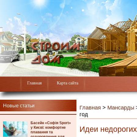
Главная
Карта сайта
Новые статьи
Главная
>
Мансарды
год
Басейн «Софія Sport»
Идеи недорогих
у Києві: комфортне
плавання та
оздоровлення для