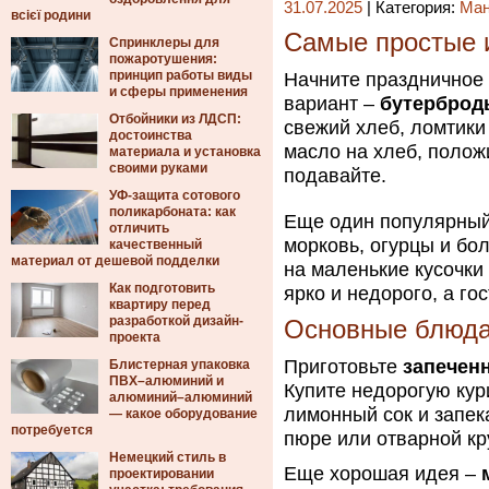
31.07.2025
| Категория:
Ма
всієї родини
Самые простые 
Спринклеры для
пожаротушения:
принцип работы виды
Начните праздничное 
и сферы применения
вариант –
бутерброд
Отбойники из ЛДСП:
свежий хлеб, ломтики
достоинства
масло на хлеб, положи
материала и установка
своими руками
подавайте.
УФ-защита сотового
поликарбоната: как
Еще один популярный
отличить
морковь, огурцы и бо
качественный
материал от дешевой подделки
на маленькие кусочки 
Как подготовить
ярко и недорого, а го
квартиру перед
разработкой дизайн-
Основные блюда
проекта
Приготовьте
запечен
Блистерная упаковка
ПВХ–алюминий и
Купите недорогую кур
алюминий–алюминий
лимонный сок и запек
— какое оборудование
потребуется
пюре или отварной кр
Немецкий стиль в
Еще хорошая идея –
проектировании