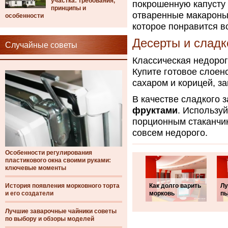
участка: требования,
покрошенную капусту 
принципы и
отваренные макароны.
особенности
которое понравится в
Десерты и сладк
Случайные советы
Классическая недорог
Купите готовое слоен
сахаром и корицей, за
В качестве сладкого 
фруктами
. Использу
порционным стаканчик
совсем недорого.
Особенности регулирования
пластикового окна своими руками:
ключевые моменты
История появления морковного торта
Как долго варить
Лу
и его создатели
морковь
п
Лучшие заварочные чайники советы
по выбору и обзоры моделей