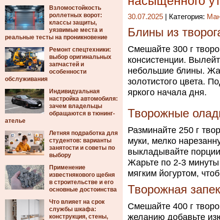
насыщенного у
Взломостойкость
роллетных ворот:
30.07.2025
| Категория:
Ма
классы защиты,
Блины из творог
уязвимые места и
реальные тесты на проникновение
Смешайте 300 г творог
Ремонт спецтехники:
выбор оригинальных
консистенции. Вылейт
запчастей и
небольшие блины. Жар
особенности
обслуживания
золотистого цвета. П
яркого начала дня.
Индивидуальная
настройка автомобиля:
зачем владельцы
Творожные олад
обращаются в тюнинг-
ателье
Разминайте 250 г твор
Летняя подработка для
муки, мелко нарезанн
студентов: варианты
занятости и советы по
выкладывайте порции 
выбору
Жарьте по 2-3 минуты
Применение
мягким йогуртом, что
известнякового щебня
в строительстве и его
Творожная запек
основные достоинства
Что влияет на срок
Смешайте 400 г творог
службы шкафа:
желанию добавьте из
конструкция, стены,