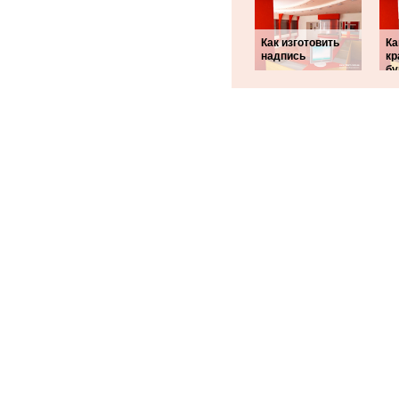
Как изготовить
Ка
надпись
кр
б