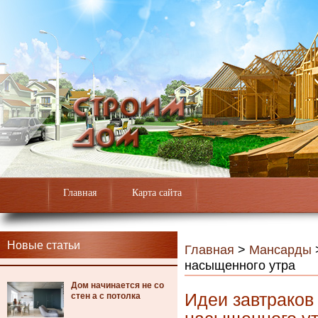
Главная
Карта сайта
Новые статьи
Главная
>
Мансарды
насыщенного утра
Дом начинается не со
Идеи завтраков 
стен а с потолка