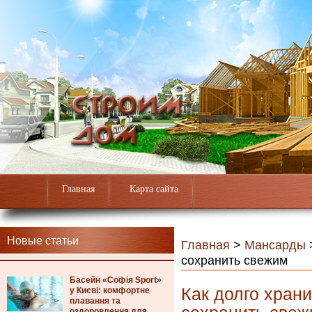
Главная
Карта сайта
Новые статьи
Главная
>
Мансарды
сохранить свежим
Басейн «Софія Sport»
Как долго храни
у Києві: комфортне
плавання та
оздоровлення для