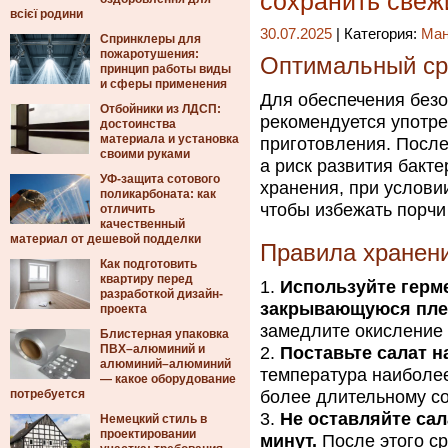
сохранить све
всієї родини
30.07.2025
| Категория:
Ма
Спринклеры для
пожаротушения:
Оптимальный ср
принцип работы виды
и сферы применения
Для обеспечения безо
Отбойники из ЛДСП:
рекомендуется употреб
достоинства
материала и установка
приготовления. После
своими руками
а риск развития бакт
УФ-защита сотового
хранения, при услови
поликарбоната: как
чтобы избежать порчи
отличить
качественный
материал от дешевой подделки
Правила хранени
Как подготовить
квартиру перед
Используйте герм
разработкой дизайн-
закрывающуюся пле
проекта
замедлите окисление 
Блистерная упаковка
ПВХ–алюминий и
Поставьте салат 
алюминий–алюминий
температура наиболее
— какое оборудование
потребуется
более длительному с
Не оставляйте сал
Немецкий стиль в
проектировании
минут.
После этого с