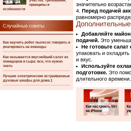
участка: требования,
значительно возрастае
принципы и
особенности
Перед подачей ак
равномерно распредел
Дополнительные
Случайные советы
Добавляйте майон
подачей.
Это уменьши
Как научить робот пылесос говорить и
Не готовьте салат
реагировать на команды
упаковать и охладить
Как называется вкуснейший салат из
и вкус.
помидоров и сыра: все, что нужно
Используйте охла
знать
подготовке.
Это помо
Лучшие электрические встраиваемые
длительного времени.
духовые шкафы для дома.1
Как настроить Siri
Ка
на iPhone
ук