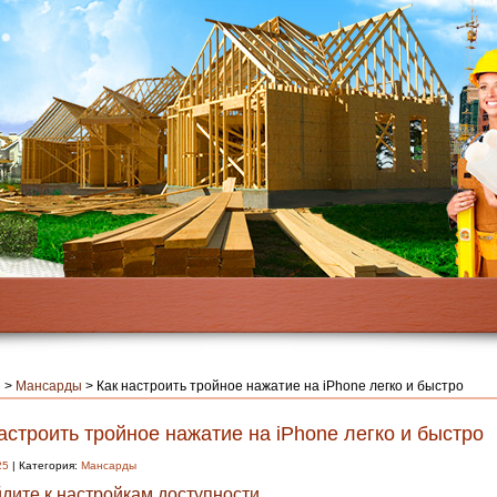
я
>
Мансарды
>
Как настроить тройное нажатие на iPhone легко и быстро
астроить тройное нажатие на iPhone легко и быстро
25
| Категория:
Мансарды
дите к настройкам доступности