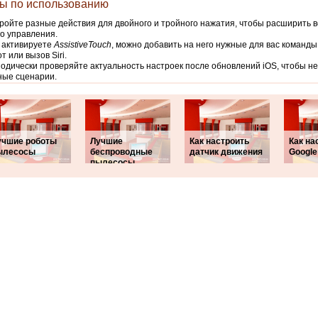
ы по использованию
ройте разные действия для двойного и тройного нажатия, чтобы расширить 
о управления.
 активируете
AssistiveTouch
, можно добавить на него нужные для вас команды
т или вызов Siri.
одически проверяйте актуальность настроек после обновлений iOS, чтобы не
ные сценарии.
учшие роботы
Лучшие
Как настроить
Как на
ылесосы
беспроводные
датчик движения
Google
пылесосы