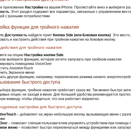
те приложение
Настройки
на вашем iPhone. Пролистайте вниз и выберите ра
ность
. Этот раздел содержит все параметры, связанные с управлением жест
ей с разными потребностями.
ойка функции для тройного нажатия
еле
Доступность
найдите пункт
Кнопка Side (или Боковая кнопка)
. Это место
овать и настроить действия при тройном нажатии на боковую кнопку.
действия для тройного нажатия
ите на опцию
Настройка кнопки Side
.
иске выберите функцию, которую хотите запускать при тройном нажатии:
вировать помощника
VoiceOver
стить
AssistiveTouch
чить
Экранное меню
ать другую функцию, например, переключение режима низкого энергопотреб
ьзование быстрого доступа
ыбора функции, тройное нажатие сработает сразу же. Так можно быстро акт
имые опции, не заходя в меню. Для большей удобства рекомендуется проте
ую команду, чтобы убедиться, что она работает корректно.
ндуемые настройки для быстрого доступа
tiveTouch
– добавляет на экран небольшую кнопку, вызывающую меню с раз
ами.
Over
– помогает слепым пользователям управлять устройством при помощи г
нное меню
– позволяет быстро переключаться между функциями или запуска