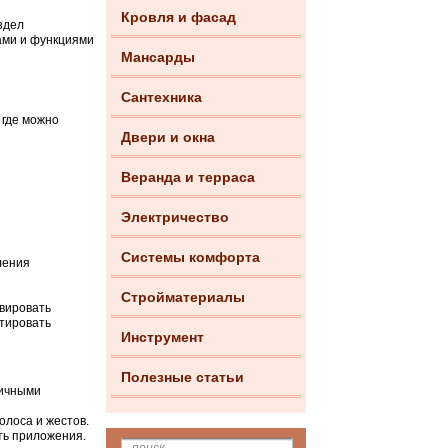
Кровля и фасад
здел
ами и функциями
Мансарды
Сантехника
, где можно
Двери и окна
Веранда и терраса
Электричество
Системы комфорта
ления
Стройматериалы
ивировать
стировать
Инструмент
Полезные статьи
личными
олоса и жестов.
ть приложения.