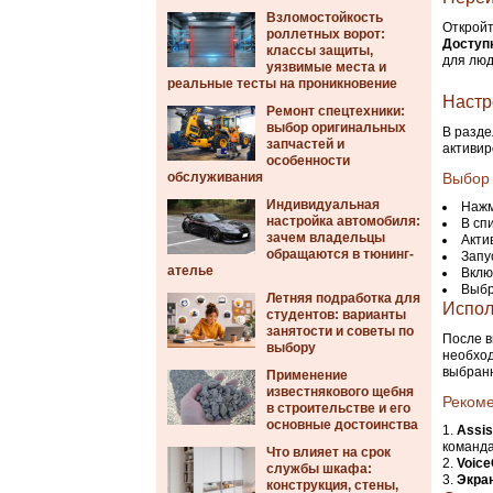
Взломостойкость
Открой
роллетных ворот:
Доступ
классы защиты,
для люд
уязвимые места и
реальные тесты на проникновение
Настр
Ремонт спецтехники:
выбор оригинальных
В разд
запчастей и
активир
особенности
обслуживания
Выбор 
Индивидуальная
Нажм
настройка автомобиля:
В сп
зачем владельцы
Акти
обращаются в тюнинг-
Запу
ателье
Вклю
Выбр
Летняя подработка для
Испол
студентов: варианты
занятости и советы по
После в
выбору
необход
выбранн
Применение
известнякового щебня
Рекоме
в строительстве и его
основные достоинства
Assis
команд
Что влияет на срок
Voice
службы шкафа:
Экра
конструкция, стены,