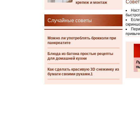
Совет
крепеж и монтаж
Наст
быстрог
Если
Случайные советы
скриншо
Пери
привыч
Можно ли употреблять брокколи при
панкреатите
Блюда из батона простые рецепты
для домашней кухни
Л
п
Как сделать красивую 3D снежинку из
бумаги своими руками.1