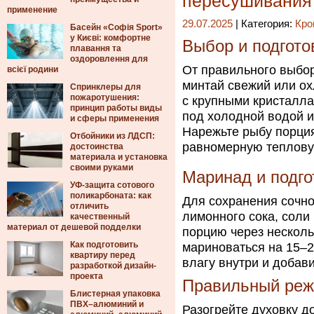
пересушивания
применение
29.07.2025
| Категория:
Кро
Басейн «Софія Sport»
у Києві: комфортне
Выбор и подгот
плавання та
оздоровлення для
От правильного выбор
всієї родини
минтай свежий или о
Спринклеры для
пожаротушения:
с крупными кристалла
принцип работы виды
под холодной водой 
и сферы применения
Нарежьте рыбу порция
Отбойники из ЛДСП:
равномерную теплову
достоинства
материала и установка
своими руками
Маринад и подго
УФ-защита сотового
поликарбоната: как
Для сохранения сочно
отличить
лимонного сока, соли
качественный
материал от дешевой подделки
порцию через несколь
Как подготовить
мариноваться на 15–2
квартиру перед
влагу внутри и добави
разработкой дизайн-
проекта
Правильный реж
Блистерная упаковка
ПВХ–алюминий и
Разогрейте духовку д