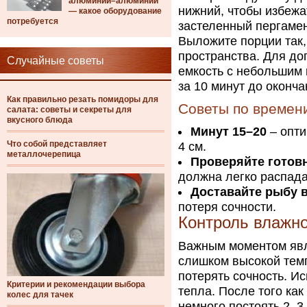
алюминий–алюминий
нижний, чтобы избежа
— какое оборудование
потребуется
застеленный пергаме
Выложите порции так
пространства. Для д
Случайные советы
емкость с небольшим
за 10 минут до оконча
Как правильно резать помидоры для
Советы по времен
салата: советы и секреты для
вкусного блюда
Минут 15–20
– опти
Что собой представляет
4 см.
металлочерепица
Проверяйте готов
должна легко распада
Доставайте рыбу 
потеря сочности.
Контроль влажно
Важным моментом явля
слишком высокой темп
потерять сочность. И
Критерии и рекомендации выбора
тепла. После того как
колес для тачек
немного постоять 2–3