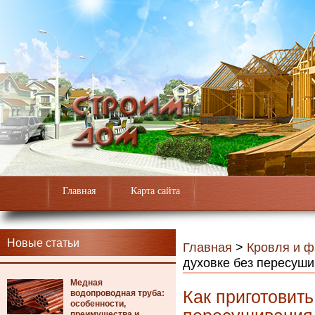
Главная
Карта сайта
Новые статьи
Главная
>
Кровля и 
духовке без пересуш
Медная
Как приготовить
водопроводная труба:
особенности,
преимущества и