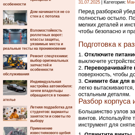
31.07.2025
| Категория:
Ма
особенности
Перед разборкой убеди
Дом начинается не со
стен а с потолка
полностью остыло. По
мелких деталей и инс
Взломостойкость
чтобы безопасно и пр
роллетных ворот:
классы защиты,
Подготовка к ра
уязвимые места и
реальные тесты на проникновение
Отключите питани
Ремонт спецтехники:
выключите устройство
выбор оригинальных
запчастей и
Переворачивайте
особенности
поверхность, чтобы д
обслуживания
Снимите бак для 
Индивидуальная
настройка автомобиля:
легко вытаскиваются,
зачем владельцы
остальным деталям.
обращаются в тюнинг-
Разбор корпуса 
ателье
Летняя подработка для
Большинство узлов з
студентов: варианты
занятости и советы по
винтов. Используйте т
выбору
инструмент для сняти
Применение
известнякового щебня
Отвинтите винты
.