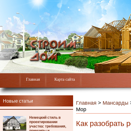
Главная
Карта сайта
Новые статьи
Главная
>
Мансарды
Mop
Немецкий стиль в
Как разобрать 
проектировании
участка: требования,
принципы и