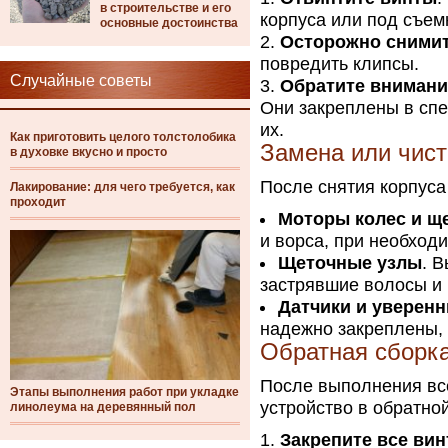
в строительстве и его
корпуса или под съе
основные достоинства
Осторожно сними
повредить клипсы.
Случайные советы
Обратите внимани
Они закреплены в спе
их.
Как приготовить целого толстолобика
Замена или чис
в духовке вкусно и просто
После снятия корпуса
Лакирование: для чего требуется, как
проходит
Моторы колес и щ
и ворса, при необход
Щеточные узлы
. 
застрявшие волосы и 
Датчики и уверен
надежно закреплены, 
Обратная сборк
После выполнения вс
Этапы выполнения работ при укладке
устройство в обратно
линолеума на деревянный пол
Закрепите все ви