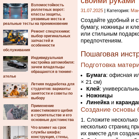
своими руками
Взломостойкость
роллетных ворот:
31.07.2025
| Категория:
Ма
классы защиты,
уязвимые места и
Создайте удобный и с
реальные тесты на проникновение
бумагу, ножницы и кл
Ремонт спецтехники:
или стильным подарко
выбор оригинальных
предпочтениям.
запчастей и
особенности
обслуживания
Пошаговая инстр
Индивидуальная
настройка автомобиля:
Подготовка матер
зачем владельцы
обращаются в тюнинг-
Бумага
: офисная и
ателье
× 21 см)
Летняя подработка для
Клей
: универсальн
студентов: варианты
занятости и советы по
Ножницы
выбору
Линейка
и
каранд
Применение
Создание основы 
известнякового щебня
в строительстве и его
Сложите несколько 
основные достоинства
несколько страниц пр
Что влияет на срок
службы шкафа:
их вместе для создан
конструкция, стены,