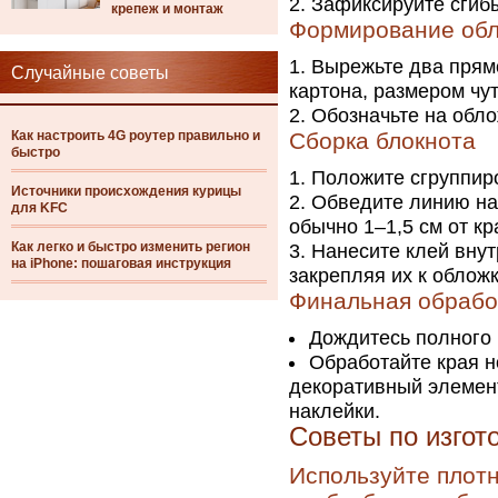
Зафиксируйте сгибы
крепеж и монтаж
Формирование об
Вырежьте два прямо
Случайные советы
картона, размером чут
Обозначьте на обло
Как настроить 4G роутер правильно и
Сборка блокнота
быстро
Положите сгруппир
Источники происхождения курицы
Обведите линию на 
для KFC
обычно 1–1,5 см от кр
Как легко и быстро изменить регион
Нанесите клей внут
на iPhone: пошаговая инструкция
закрепляя их к обложк
Финальная обрабо
Дождитесь полного
Обработайте края н
декоративный элемент
наклейки.
Советы по изгот
Используйте плотн