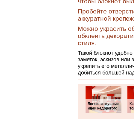
чтобы блокнот бы
Пробейте отверсти
аккуратной крепеж
Можно украсить о
обклеить декорати
стиля.
Такой блокнот удобно 
заметок, эскизов или
укрепить его металли
добиться большей на
Легкие и вкусные
Ка
идеи недорогого
то