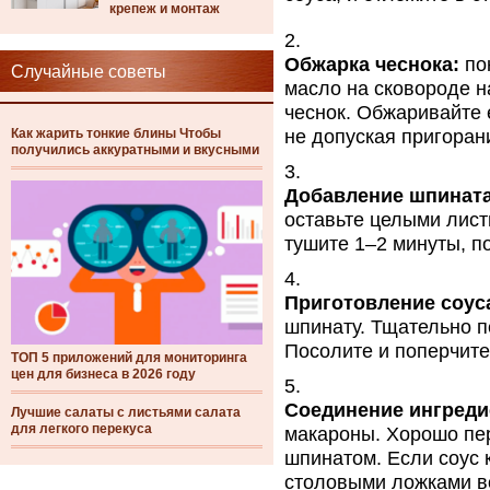
крепеж и монтаж
Обжарка чеснока:
пок
Случайные советы
масло на сковороде н
чеснок. Обжаривайте 
Как жарить тонкие блины Чтобы
не допуская пригоран
получились аккуратными и вкусными
Добавление шпината
оставьте целыми листь
тушите 1–2 минуты, по
Приготовление соус
шпинату. Тщательно п
Посолите и поперчите 
ТОП 5 приложений для мониторинга
цен для бизнеса в 2026 году
Соединение ингреди
Лучшие салаты с листьями салата
для легкого перекуса
макароны. Хорошо пер
шпинатом. Если соус 
столовыми ложками в