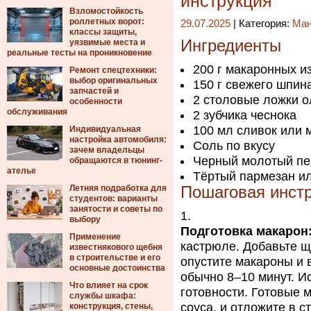
инструкция
Взломостойкость
роллетных ворот:
29.07.2025
| Категория:
Ма
классы защиты,
Ингредиенты
уязвимые места и
реальные тесты на проникновение
200 г макаронных и
Ремонт спецтехники:
выбор оригинальных
150 г свежего шпин
запчастей и
2 столовые ложки о
особенности
обслуживания
2 зубчика чеснока
100 мл сливок или 
Индивидуальная
настройка автомобиля:
Соль по вкусу
зачем владельцы
Черный молотый пе
обращаются в тюнинг-
ателье
Тёртый пармезан ил
Летняя подработка для
Пошаговая инст
студентов: варианты
занятости и советы по
выбору
Подготовка макарон
Применение
кастрюле. Добавьте щ
известнякового щебня
в строительстве и его
опустите макароны и 
основные достоинства
обычно 8–10 минут. И
Что влияет на срок
готовности. Готовые 
службы шкафа:
соуса, и отложите в с
конструкция, стены,