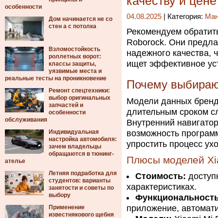
качеству и цене
особенности
04.08.2025
| Категория:
Ма
Дом начинается не со
стен а с потолка
Рекомендуем обратить
Roborock. Они предла
Взломостойкость
надежного качества, 
роллетных ворот:
ищет эффективное уст
классы защиты,
уязвимые места и
реальные тесты на проникновение
Почему выбирают
Ремонт спецтехники:
выбор оригинальных
Модели данных бренд
запчастей и
длительным сроком с
особенности
обслуживания
Внутренний навигато
Индивидуальная
возможность програм
настройка автомобиля:
упростить процесс ух
зачем владельцы
обращаются в тюнинг-
Плюсы моделей Xi
ателье
Летняя подработка для
Стоимость:
доступ
студентов: варианты
характеристиках.
занятости и советы по
выбору
Функциональность
приложение, автомати
Применение
известнякового щебня