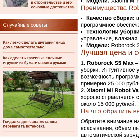
Модели:
Xiaomi Mi 
в строительстве и его
Преимущества Ro
основные достоинства
Качество сборки:
в
программное обеспеч
Случайные советы
Технологии уборки
управление, влажная 
Как легко сделать шугаринг лица
Модели:
Roborock S
дома самостоятельно
Лучшая цена и с
Как сделать красивые елочные
Roborock S5 Max
–
игрушки из бумаги своими руками
уборки. Интуитивное 
возможность программ
примерно 25 000 рубл
Xiaomi Mi Robot V
хорошо справляется с
около 15 000 рублей.
На что обратить 
Обратите внимание н
Гойдалка для сада металева:
переваги та встановка
всасывания, объем пы
автоматической заря