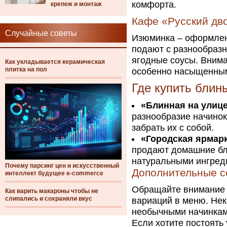
комфорта.
крепеж и монтаж
Кафе «Русский дв
Случайные советы
Изюминка – оформлен
подают с разнообразн
ягодные соусы. Внима
Как укладывается керамическая
плитка на пол
особенно насыщенны
Где купить блин
«Блинная на улиц
разнообразие начинок
забрать их с собой.
«Городская ярмарк
продают домашние бл
натуральными ингреди
Почему парсинг цен и искусственный
Дополнительные с
интеллект будущее e-commerce
Обращайте внимание н
Как варить макароны чтобы не
слипались и сохраняли вкус
вариаций в меню. Не
необычными начинками
Если хотите постоять 