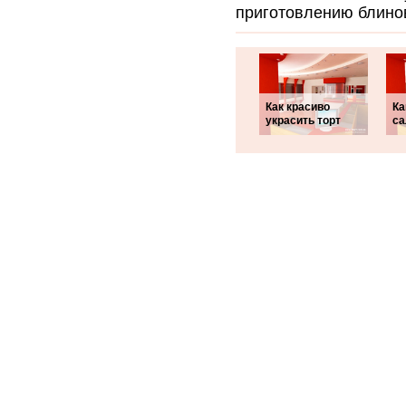
приготовлению блинов
Как красиво
Ка
украсить торт
са