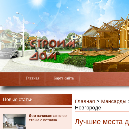
Главная
Карта сайта
Новые статьи
Главная
>
Мансарды
Новгороде
Дом начинается не со
Лучшие места д
стен а с потолка