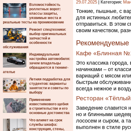
29.07.2025
| Категория:
Ма
Взломостойкость
роллетных ворот:
Тонкие, пышные, с ва
классы защиты,
для истинных любител
уязвимые места и
реальные тесты на проникновение
отправиться. В этом 
Ремонт спецтехники:
своим качеством, раз
выбор оригинальных
запчастей и
Рекомендуемые 
особенности
обслуживания
Кафе «Блинная №
Индивидуальная
настройка автомобиля:
Это классика города,
зачем владельцы
обращаются в тюнинг-
начинками – от класс
ателье
вариаций с мясом или
Летняя подработка для
быстрым обслуживани
студентов: варианты
всегда нежное и возд
занятости и советы по
выбору
Ресторан «Тёплый
Применение
известнякового щебня
Заведение славится 
в строительстве и его
основные достоинства
но и блинными шедев
лососем и сыром, а т
Что влияет на срок
службы шкафа:
выполнен в стиле рус
конструкция, стены,