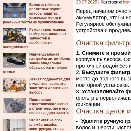
29.07.2025
| Категория:
Ма
Взломостойкость
роллетных ворот:
Перед началом очистк
классы защиты,
аккумулятор, чтобы и
уязвимые места и
реальные тесты на проникновение
Регулярное обслужив
Ремонт спецтехники:
устройства и продлев
выбор оригинальных
запчастей и
Очистка фильтр
особенности
обслуживания
Снимите и промой
Индивидуальная
корпуса пылесоса. Ос
настройка автомобиля:
зачем владельцы
проточной водой без 
обращаются в тюнинг-
Высушите фильтр
ателье
месте до полного выс
Летняя подработка для
студентов: варианты
повторной установке.
занятости и советы по
Устанавливайте ф
выбору
фильтр в первоначал
Применение
фиксации.
известнякового щебня
в строительстве и его
Очистка щеток и
основные достоинства
Что влияет на срок
Удалите ручную гр
службы шкафа:
волос и шерсти. Испо
конструкция, стены,