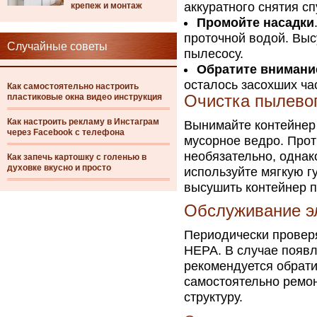
аккуратного снятия с
крепеж и монтаж
Промойте насадки
проточной водой. Вы
Случайные советы
пылесосу.
Обратите внимани
осталось засохших час
Как самостоятельно настроить
пластиковые окна видео инструкция
Очистка пылевог
Как настроить рекламу в Инстаграм
Вынимайте контейнер 
через Facebook с телефона
мусорное ведро. Прот
необязательно, однак
Как запечь картошку с голенью в
духовке вкусно и просто
используйте мягкую гу
высушить контейнер п
Обслуживание э
Периодически проверя
HEPA. В случае появл
рекомендуется обрати
самостоятельно ремон
структуру.