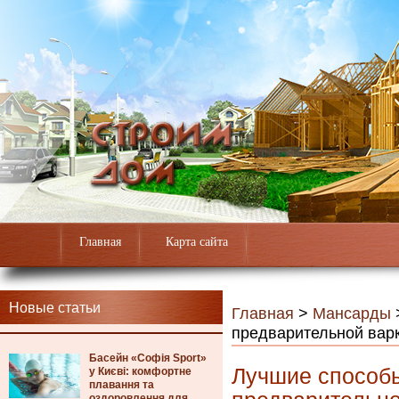
Главная
Карта сайта
Новые статьи
Главная
>
Мансарды
предварительной вар
Басейн «Софія Sport»
Лучшие способы
у Києві: комфортне
плавання та
оздоровлення для