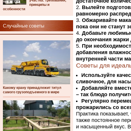
достаточное количес
участка: требования,
принципы и
Вылейте подготов
особенности
равномерно распред
Обжаривайте мака
Случайные советы
пока они не станут 
Добавьте любимые
до окончания жарки 
При необходимост
добавления влажнос
внутренней части ма
Советы для идеаль
Используйте качес
сливочное, для нас
Добавляйте вмест
Какому крану принадлежит титул
самого грузоподъемного в мире
– так блюдо получит
Регулярно переме
прожарились со всех
Практика показывает,
также постоянное пе
и насыщенный вкус. В