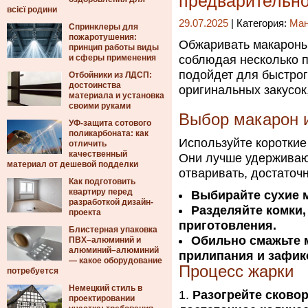
предварительно
всієї родини
29.07.2025
| Категория:
Ма
Спринклеры для
пожаротушения:
Обжаривать макароны
принцип работы виды
и сферы применения
соблюдая несколько п
подойдет для быстрог
Отбойники из ЛДСП:
достоинства
оригинальных закусок,
материала и установка
своими руками
Выбор макарон и
УФ-защита сотового
поликарбоната: как
Используйте короткие
отличить
качественный
Они лучше удерживают
материал от дешевой подделки
отваривать, достаточ
Как подготовить
квартиру перед
Выбирайте сухие 
разработкой дизайн-
Разделяйте комки,
проекта
приготовления.
Блистерная упаковка
Обильно смажьте 
ПВХ–алюминий и
алюминий–алюминий
прилипания и зафик
— какое оборудование
Процесс жарки
потребуется
Немецкий стиль в
Разогрейте сковор
проектировании