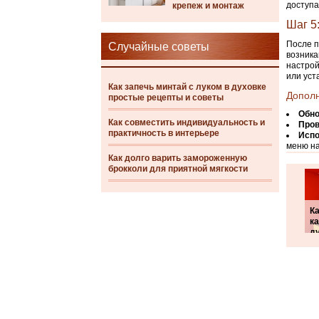
доступа
крепеж и монтаж
Шаг 5
После п
Случайные советы
возника
настрой
или уст
Как запечь минтай с луком в духовке
Допол
простые рецепты и советы
Обно
Как совместить индивидуальность и
Пров
практичность в интерьере
Испо
меню на
Как долго варить замороженную
брокколи для приятной мягкости
Ка
ка
д