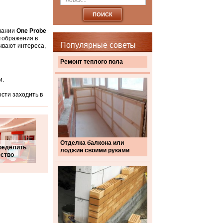
овании
One Probe
тображения в
Популярные советы
ывают интереса,
Ремонт теплого пола
и.
сти заходить в
Отделка балкона или
ределить
лоджии своими руками
ество