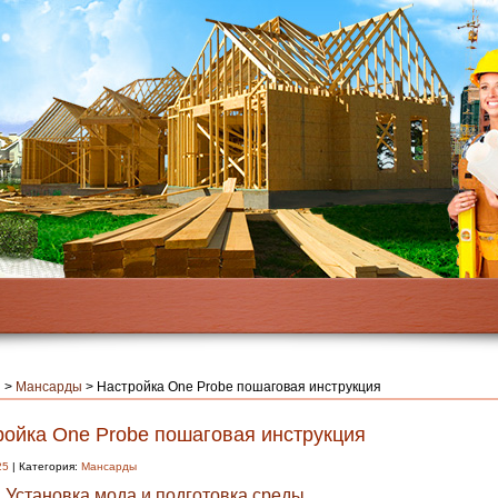
я
>
Мансарды
>
Настройка One Probe пошаговая инструкция
ройка One Probe пошаговая инструкция
25
| Категория:
Мансарды
: Установка мода и подготовка среды