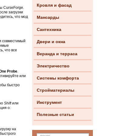
Кровля и фасад
ы CurseForge.
осле загрузки
едитесь, что мод
Мансарды
Сантехника
и совместимый
Двери и окна
димые
ь, что все
Веранда и терраса
Электричество
One Probe
.
ктивируйте или
Системы комфорта
тобы быстро
Стройматериалы
Инструмент
чно
Shift
или
ция о:
Полезные статьи
грузку на
 быстрого