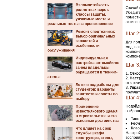
Взломостойкость
Скачай
роллетных ворот:
Убедите
классы защиты,
помести
уязвимые места и
активен
реальные тесты на проникновение
Ремонт спецтехники:
Шаг 2
выбор оригинальных
запчастей и
Для по
особенности
мод, на
обслуживания
компоне
компоне
Индивидуальная
настройка автомобиля:
Шаг 3
зачем владельцы
обращаются в тюнинг-
Откро
ателье
Наст
отключ
Летняя подработка для
Упра
студентов: варианты
получат
занятости и советы по
Шаг 4
выбору
Подойди
Применение
выбранн
известнякового щебня
в строительстве и его
Типе
основные достоинства
Ресу
Клас
Что влияет на срок
Настрой
службы шкафа:
восприя
конструкция, стены,