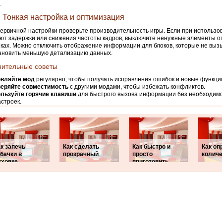
.
: Тонкая настройка и оптимизация
ервичной настройки проверьте производительность игры. Если при использ
ют задержки или снижения частоты кадров, выключите ненужные элементы о
ках. Можно отключить отображение информации для блоков, которые не выз
ановить меньшую детализацию данных.
нительные советы
вляйте мод
регулярно, чтобы получать исправления ошибок и новые функци
еряйте совместимость
с другими модами, чтобы избежать конфликтов.
льзуйте горячие клавиши
для быстрого вызова информации без необходимо
строек.
к запечь
Как сделать
Как быстро и
Как оп
бачки в
прозрачный
просто
колич
уховке
приготовить