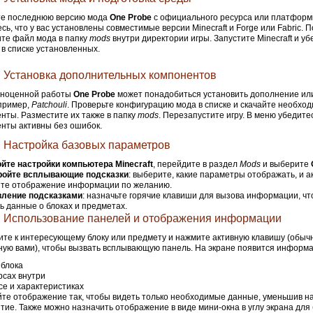
те последнюю версию мода
One Probe
с официального ресурса или платформ
сь, что у вас установлены совместимые версии Minecraft и Forge или Fabric. П
те файл мода в папку
mods
внутри директории игры. Запустите Minecraft и уб
 в списке установленных.
: Установка дополнительных компонентов
лноценной работы
One Probe
может понадобиться установить дополнение ил
пример,
Patchouli
. Проверьте конфигурацию мода в списке и скачайте необхо
нты. Разместите их также в папку
mods
. Перезапустите игру. В меню убедитес
нты активны без ошибок.
: Настройка базовых параметров
йте настройки компьютера Minecraft
, перейдите в раздел
Mods
и выберите
ройте всплывающие подсказки
: выберите, какие параметры отображать, и а
ите отображение информации по желанию.
вление подсказками
: назначьте горячие клавиши для вызова информации, ч
ь данные о блоках и предметах.
: Использование панелей и отображения информации
те к интересующему блоку или предмету и нажмите активную клавишу (обы
ую вами), чтобы вызвать всплывающую панель. На экране появится информа
 блока
рсах внутри
се и характеристиках
те отображение так, чтобы видеть только необходимые данные, уменьшив на
тие. Также можно назначить отображение в виде мини-окна в углу экрана для