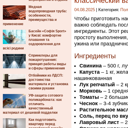
классический в
Медная
04.08.2025
| Категория:
Пол
водопроводная труба:
особенности,
Чтобы приготовить на
преимущества и
применение
важно соблюдать пос
ингредиенты. Этот ре
Басейн «Софія Sport»
у Києві: комфортне
простоту выполнения
плавання та
ужина или празднично
оздоровлення для
всієї родини
Ингредиенты
Спринклеры для
пожаротушения:
принцип работы виды
Свинина
– 500 г, л
и сферы применения
Капуста
– 1 кг, же
Отбойники из ЛДСП:
нашинкованная
достоинства
Лук репчатый
– 2 
материала и установка
своими руками
Морковь
– 1 средн
УФ-защита сотового
Томаты
– 2 больши
поликарбоната: как
Чеснок
– 3-4 зубчик
отличить
качественный
Растительное мас
материал от дешевой подделки
Соль, перец по вк
Как подготовить
Лавровый лист
– 2
квартиру перед