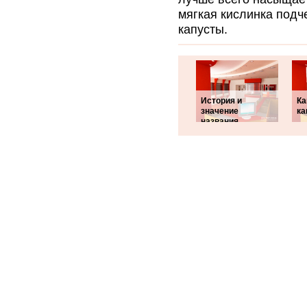
мягкая кислинка подч
капусты.
История и
Ка
значение
ка
названия