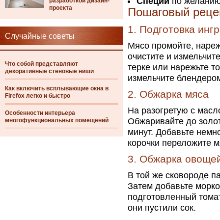
Специи
по желанию 
разработкой дизайн-
проекта
Пошаговый реце
1. Подготовка инг
Случайные советы
Мясо промойте, нареж
очистите и измельчит
Что собой представляют
терке или нарежьте т
декоративные стеновые ниши
измельчите блендером
Как включить всплывающие окна в
2. Обжарка мяса
Firefox легко и быстро
На разогретую с масл
Особенности интерьера
Обжаривайте до золот
многофункциональных помещений
минут. Добавьте немн
корочки переложите м
3. Обжарка овоще
В той же сковороде па
Затем добавьте морко
подготовленный томат
они пустили сок.