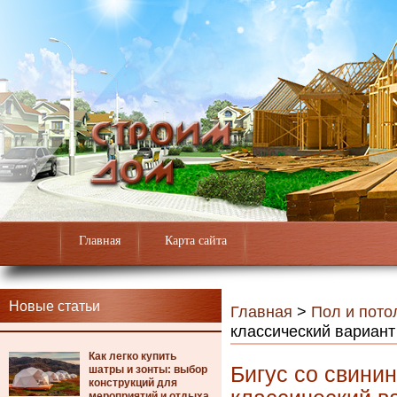
Главная
Карта сайта
Новые статьи
Главная
>
Пол и пото
классический вариант
Как легко купить
Бигус со свини
шатры и зонты: выбор
конструкций для
мероприятий и отдыха