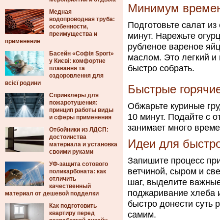
Минимум времен
Медная
водопроводная труба:
Подготовьте салат из 
особенности,
преимущества и
минут. Нарежьте огур
применение
рубленое вареное яйц
Басейн «Софія Sport»
маслом. Это легкий и
у Києві: комфортне
быстро собрать.
плавання та
оздоровлення для
всієї родини
Быстрые горячи
Спринклеры для
пожаротушения:
Обжарьте куриные гру
принцип работы виды
10 минут. Подайте с 
и сферы применения
занимает много време
Отбойники из ЛДСП:
достоинства
Идеи для быстро
материала и установка
своими руками
Запишите процесс при
УФ-защита сотового
ветчиной, сыром и св
поликарбоната: как
отличить
шаг, выделите важны
качественный
поджаривание хлеба и
материал от дешевой подделки
быстро донести суть 
Как подготовить
квартиру перед
самим.