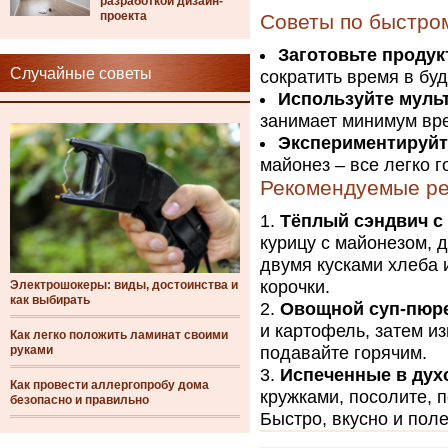
разработкой дизайн-
проекта
Советы по быстро
Заготовьте продук
Случайные советы
сократить время в буд
Используйте муль
занимает минимум вре
Экспериментируйт
майонез – все легко г
Рекомендуемые ре
Тёплый сэндвич с 
курицу с майонезом, 
двумя кусками хлеба 
корочки.
Электрошокеры: виды, достоинства и
как выбирать
Овощной суп-пюр
и картофель, затем и
Как легко положить ламинат своими
руками
подавайте горячим.
Испеченные в дух
Как провести аллергопробу дома
кружками, посолите, 
безопасно и правильно
Быстро, вкусно и поле