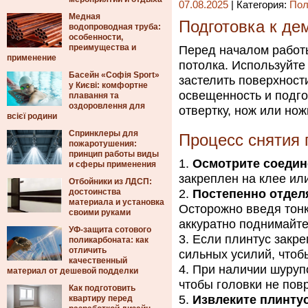
07.08.2025
| Категория:
Пол
Медная
Подготовка к де
водопроводная труба:
особенности,
преимущества и
Перед началом работ
применение
потолка. Используйте
Басейн «Софія Sport»
застелить поверхност
у Києві: комфортне
освещенность и подго
плавання та
оздоровлення для
отвертку, нож или нож
всієї родини
Спринклеры для
Процесс снятия 
пожаротушения:
принцип работы виды
Осмотрите соедин
и сферы применения
закреплен на клее ил
Отбойники из ЛДСП:
достоинства
Постепенно отдел
материала и установка
Осторожно введя тонк
своими руками
аккуратно поднимайте
УФ-защита сотового
Если плинтус закре
поликарбоната: как
отличить
сильных усилий, чтоб
качественный
При наличии шурупо
материал от дешевой подделки
чтобы головки не пов
Как подготовить
Извлеките плинту
квартиру перед