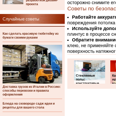
разработкой дизайн-
осторожно снимите ег
проекта
Советы по безопа
Работайте аккурат
Случайные советы
повреждения потолка 
Используйте допо
плинтус в процессе сн
Как сделать красивую тюбетейку из
бумаги своими руками
Обратите внимани
клею, не применяйте 
поверхность натяжног
Стеклянные
Ка
полы:
ну
конструктивые
ко
Доставка грузов из Италии в Россию:
способы перевозки и правила
оформления
Блюда на сковороде садж идеи и
рецепты для вашего стола