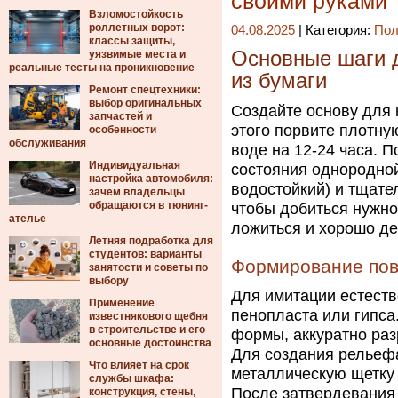
своими руками
Взломостойкость
роллетных ворот:
04.08.2025
| Категория:
Пол
классы защиты,
Основные шаги д
уязвимые места и
реальные тесты на проникновение
из бумаги
Ремонт спецтехники:
выбор оригинальных
Создайте основу для 
запчастей и
этого порвите плотную
особенности
обслуживания
воде на 12-24 часа. 
Индивидуальная
состояния однородной
настройка автомобиля:
водостойкий) и тщате
зачем владельцы
обращаются в тюнинг-
чтобы добиться нужно
ателье
ложиться и хорошо д
Летняя подработка для
студентов: варианты
Формирование пов
занятости и советы по
выбору
Для имитации естеств
Применение
пенопласта или гипс
известнякового щебня
в строительстве и его
формы, аккуратно раз
основные достоинства
Для создания рельеф
Что влияет на срок
металлическую щетку 
службы шкафа:
После затвердевания 
конструкция, стены,