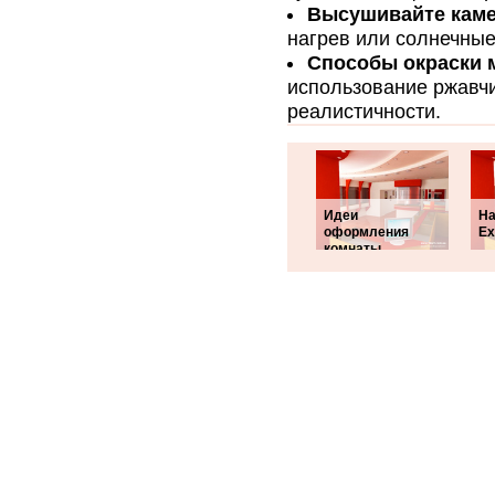
Высушивайте каме
нагрев или солнечные
Способы окраски 
использование ржавч
реалистичности.
Идеи
На
оформления
Ex
комнаты