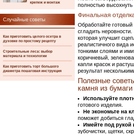
крепеж и монтаж
полностью высохнуть 
Финальная отделка
Случайные советы
Обработайте готовый
сгладить неровности.
Как приготовить целого осетра в
которая улучшит сцеп
духовке по простому рецепту
реалистичного вида и
тонкими слоями и ими
Строительные леса: выбор
материала и технологии
коричневый, зеленова
капли красок и расту
Как приготовить торт большого
результат нескольким
диаметра пошаговая инструкция
Полезные советы
камня из бумаги
Используйте плотн
готового изделия.
Не экономьте на к
поможет добиться гла
Имейте под рукой 
зубочистки, щетки, ск