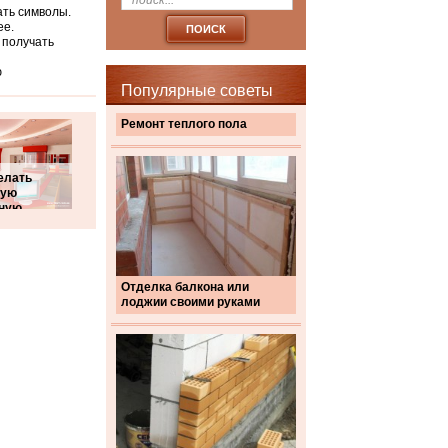
ать символы.
ее.
 получать
ю
Популярные советы
Ремонт теплого пола
елать
вую
ную
Отделка балкона или
лоджии своими руками