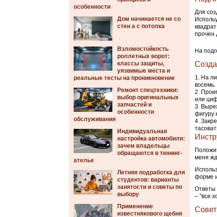
особенности
Для соз
Дом начинается не со
Испольу
стен а с потолка
квадрат
прочен 
Взломостойкость
На подг
роллетных ворот:
классы защиты,
Созда
уязвимые места и
На ли
реальные тесты на проникновение
восемь.
Ремонт спецтехники:
Проиграй
выбор оригинальных
или ци
запчастей и
Выреж
особенности
фигуру 
обслуживания
Закре
тасоват
Индивидуальная
Инстр
настройка автомобиля:
зачем владельцы
Положит
обращаются в тюнинг-
меня жд
ателье
Использ
Летняя подработка для
форме и
студентов: варианты
занятости и советы по
Ответы 
выбору
– "все 
Применение
Совет
известнякового щебня