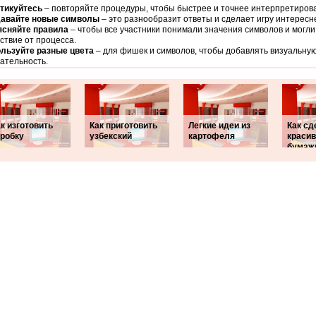
тикуйтесь
– повторяйте процедуры, чтобы быстрее и точнее интерпретиров
авайте новые символы
– это разнообразит ответы и сделает игру интересн
сняйте правила
– чтобы все участники понимали значения символов и могли
ствие от процесса.
льзуйте разные цвета
– для фишек и символов, чтобы добавлять визуальну
ательность.
к изготовить
Как приготовить
Легкие идеи из
Как сд
оробку
узбекский
картофеля
краси
бумаж