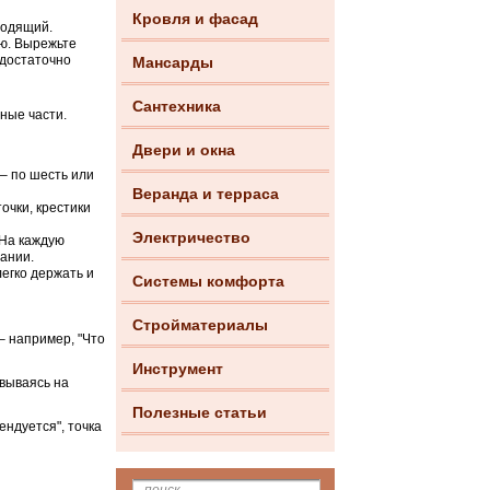
Кровля и фасад
ходящий.
ию. Вырежьте
 достаточно
Мансарды
Сантехника
ные части.
Двери и окна
 – по шесть или
Веранда и терраса
Электричество
 На каждую
дании.
егко держать и
Системы комфорта
Стройматериалы
– например, "Что
Инструмент
вываясь на
Полезные статьи
ендуется", точка