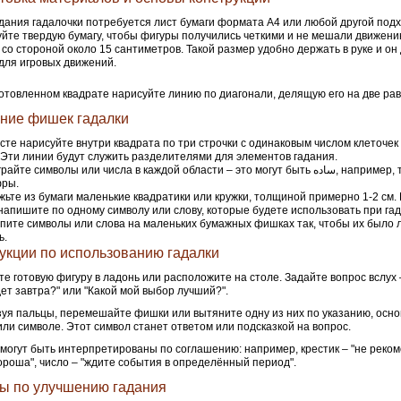
дания гадалочки потребуется лист бумаги формата А4 или любой другой под
йте твердую бумагу, чтобы фигуры получились четкими и не мешали движен
 со стороной около 15 сантиметров. Такой размер удобно держать в руке и он
для игровых движений.
отовленном квадрате нарисуйте линию по диагонали, делящую его на две рав
ние фишек гадалки
сте нарисуйте внутри квадрата по три строчки с одинаковым числом клеточек
 Эти линии будут служить разделителями для элементов гадания.
те символы или числа в каждой области – это могут быть ساده, например, точки, крестики
фры.
ьте из бумаги маленькие квадратики или кружки, толщиной примерно 1-2 см.
напишите по одному символу или слову, которые будете использовать при га
пите символы или слова на маленьких бумажных фишках так, чтобы их было л
ь.
укции по использованию гадалки
е готовую фигуру в ладонь или расположите на столе. Задайте вопрос вслух 
ет завтра?" или "Какой мой выбор лучший?".
уя пальцы, перемешайте фишки или вытяните одну из них по указанию, осно
ли символе. Этот символ станет ответом или подсказкой на вопрос.
могут быть интерпретированы по соглашению: например, крестик – "не реком
хороша", число – "ждите события в определённый период".
ы по улучшению гадания