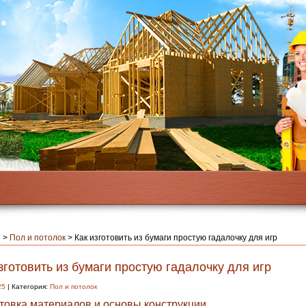
я
>
Пол и потолок
>
Как изготовить из бумаги простую гадалочку для игр
зготовить из бумаги простую гадалочку для игр
25
| Категория:
Пол и потолок
товка материалов и основы конструкции