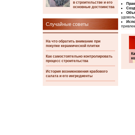
в строительстве и его
Прак
основные достоинства
Созд
Объя
удоволь
Испо
Случайные советы
привлек
На что обратить внимание при
покупке керамической плитки
Ка
Как самостоятельно контролировать
к
процесс строительства
История возникновения крабового
салата и его ингредиенты