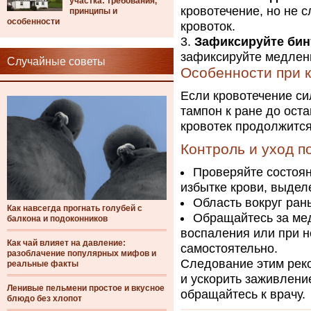
участка: требования,
кровотечение, но не 
принципы и
особенности
кровоток.
Зафиксируйте бин
зафиксируйте медленн
Случайные советы
Особенности при 
Если кровотечение си
тампон к ране до ост
кровотек продолжится
Контроль и уход п
Проверяйте состоян
избытке крови, выдел
Область вокруг ран
Как навсегда прогнать голубей с
Обращайтесь за ме
балкона и подоконников
воспаления или при н
Как чай влияет на давление:
самостоятельно.
разоблачение популярных мифов и
Следование этим рек
реальные факты
и ускорить заживлени
Ленивые пельмени простое и вкусное
обращайтесь к врачу.
блюдо без хлопот