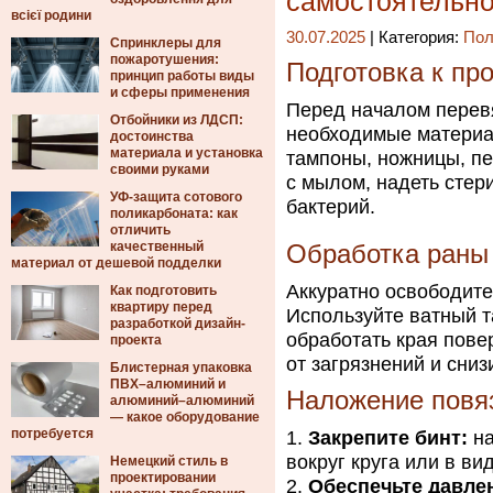
самостоятельн
всієї родини
30.07.2025
| Категория:
Пол
Спринклеры для
пожаротушения:
Подготовка к пр
принцип работы виды
и сферы применения
Перед началом перевяз
Отбойники из ЛДСП:
необходимые материал
достоинства
материала и установка
тампоны, ножницы, пе
своими руками
с мылом, надеть стер
УФ-защита сотового
бактерий.
поликарбоната: как
отличить
качественный
Обработка раны
материал от дешевой подделки
Аккуратно освободите
Как подготовить
квартиру перед
Используйте ватный т
разработкой дизайн-
обработать края пове
проекта
от загрязнений и сни
Блистерная упаковка
ПВХ–алюминий и
Наложение повя
алюминий–алюминий
— какое оборудование
потребуется
Закрепите бинт:
на
вокруг круга или в ви
Немецкий стиль в
проектировании
Обеспечьте давле