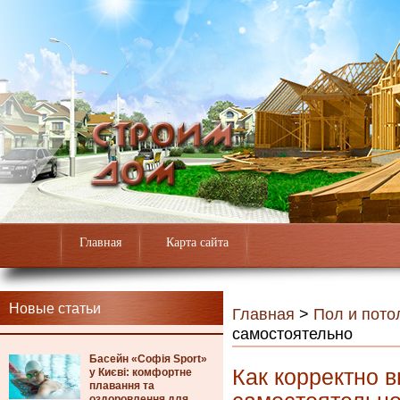
Главная
Карта сайта
Новые статьи
Главная
>
Пол и пото
самостоятельно
Басейн «Софія Sport»
Как корректно 
у Києві: комфортне
плавання та
оздоровлення для