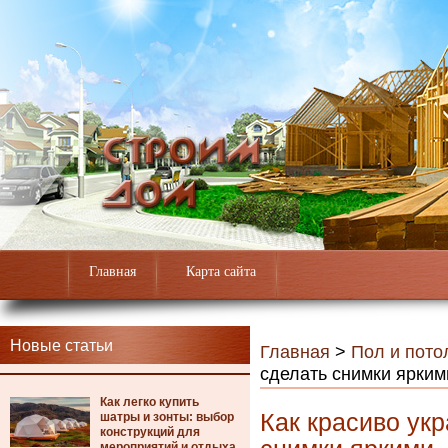
Главная
Карта сайта
Новые статьи
Главная
>
Пол и пото
сделать снимки ярким
Как легко купить
Как красиво ук
шатры и зонты: выбор
конструкций для
мероприятий и отдыха