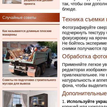
разработкой дизайн-
так, чтобы они допол
проекта
блюде.
Случайные советы
Техника съемки 
Фотографируйте свер
Как называются длинные плоские
подчеркнуть текстуру
макароны
фокусировку на ярочн
Не бойтесь экспериме
снимки получаются пр
Обработка фото
Применяйте легкое ув
редакторах изображен
привлекательнее. Не 
натуральность и аппе
Советы по подготовке строительного
мусора для вывоза
фона, чтобы выделить
Дополнительные
Используйте укра
корицей или шоколад