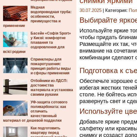
снимки яркими
Медная
30.07.2025
| Категория:
Пол
водопроводная труба:
особенности,
Выбирайте ярко
преимущества и
применение
Используйте яркие топ
Басейн «Софія Sport»
чтобы придать блинам
у Києві: комфортне
плавання та
Размещайте их так, ч
оздоровлення для
внимание на сочетани
всієї родини
комбинации сделают 
Спринклеры для
пожаротушения:
принцип работы виды
Подготовка к съ
и сферы применения
Обеспечьте хорошее о
Отбойники из ЛДСП:
достоинства
избегая жестких тене
материала и установка
столе. Не бойтесь ис
своими руками
развернуть свет и сд
УФ-защита сотового
поликарбоната: как
Используйте цв
отличить
качественный
материал от дешевой подделки
Добавьте яркие предм
салфетку или красивы
Как подготовить
квартиру перед
снимку и создаст доп