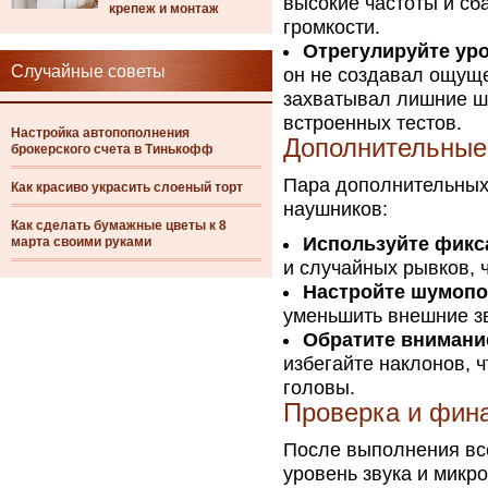
высокие частоты и сб
крепеж и монтаж
громкости.
Отрегулируйте ур
Случайные советы
он не создавал ощуще
захватывал лишние ш
встроенных тестов.
Настройка автопополнения
Дополнительные
брокерского счета в Тинькофф
Пара дополнительных
Как красиво украсить слоеный торт
наушников:
Как сделать бумажные цветы к 8
Используйте фикс
марта своими руками
и случайных рывков, 
Настройте шумопо
уменьшить внешние зв
Обратите внимани
избегайте наклонов, 
головы.
Проверка и фин
После выполнения все
уровень звука и микр