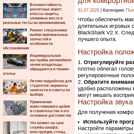
для комфортно
Взломостойкость
роллетных ворот:
31.07.2025
| Категория:
Пол
классы защиты,
уязвимые места и
Чтобы обеспечить мак
реальные тесты на проникновение
длительных игровых с
Ремонт спецтехники:
BlackShark V2 X. Сле
выбор оригинальных
лучшего опыта.
запчастей и
особенности
обслуживания
Настройка поло
Индивидуальная
настройка автомобиля:
Отрегулируйте ра
зачем владельцы
плотно облегал голов
обращаются в тюнинг-
ателье
регулировочные полос
Летняя подработка для
Обратите вниман
студентов: варианты
удобно расположены в
занятости и советы по
могут мешать восприя
выбору
Настройка звука
Применение
известнякового щебня
в строительстве и его
Для получения комфо
основные достоинства
Используйте прог
Что влияет на срок
службы шкафа:
Настройте параметры
конструкция, стены,