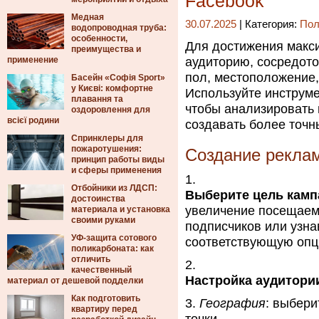
Facebook
Медная
30.07.2025
| Категория:
Пол
водопроводная труба:
особенности,
Для достижения макс
преимущества и
применение
аудиторию, сосредото
пол, местоположение,
Басейн «Софія Sport»
у Києві: комфортне
Используйте инструме
плавання та
чтобы анализировать
оздоровлення для
всієї родини
создавать более точн
Спринклеры для
пожаротушения:
Создание рекла
принцип работы виды
и сферы применения
Отбойники из ЛДСП:
Выберите цель камп
достоинства
увеличение посещаемо
материала и установка
своими руками
подписчиков или узна
УФ-защита сотового
соответствующую опц
поликарбоната: как
отличить
качественный
Настройка аудитори
материал от дешевой подделки
Как подготовить
География
: выбери
квартиру перед