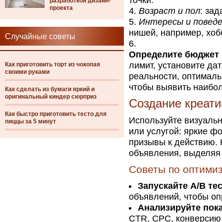
точки.
разработкой дизайн-
проекта
Возраст и пол
: за
Интересы и повед
нишей, например, хоб
Случайные советы
Определите бюджет 
лимит, установите да
Как приготовить торт из чокопая
своими руками
реальности, оптималь
чтобы выявить наибол
Как сделать из бумаги яркий и
оригинальный киндер сюрприз
Создание креати
Как быстро приготовить тесто для
Используйте визуальн
пиццы за 5 минут
или услугой: яркие ф
призывы к действию. 
объявления, выделяя
Советы по оптими
Запускайте A/B те
объявлений, чтобы оп
Анализируйте пока
CTR, CPC, конверсию 