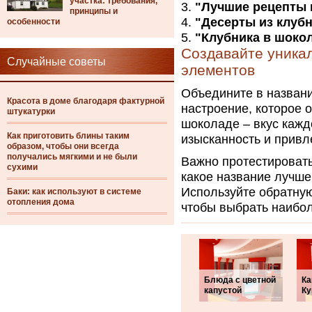
участка: требования,
"Лучшие рецепты 
принципы и
"Десерты из клуб
особенности
"Клубника в шокол
Создавайте уникал
Случайные советы
элементов
Объедините в названи
Красота в доме благодаря фактурной
настроение, которое 
штукатурки
шоколаде – вкус кажд
Как приготовить блины таким
изысканность и привл
образом, чтобы они всегда
получались мягкими и не были
Важно протестировать
сухими
какое название лучше
Используйте обратную
Баки: как используют в системе
отопления дома
чтобы выбрать наибо
Блюда с цветной
Ка
капустой
Ку