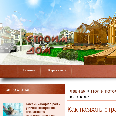
Главная
Карта сайта
Новые статьи
Главная
>
Пол и пото
шоколаде
Басейн «Софія Sport»
Как назвать ст
у Києві: комфортне
плавання та
оздоровлення для