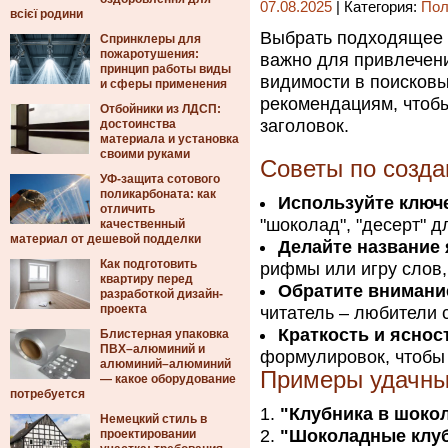
07.08.2025
| Категория:
Пол
всієї родини
Выбрать подходящее 
Спринклеры для
пожаротушения:
важно для привлечен
принцип работы виды
видимости в поисковы
и сферы применения
рекомендациям, чтоб
Отбойники из ЛДСП:
заголовок.
достоинства
материала и установка
своими руками
Советы по созда
УФ-защита сотового
поликарбоната: как
Используйте ключ
отличить
"шоколад", "десерт" 
качественный
материал от дешевой подделки
Делайте название
Как подготовить
рифмы или игру слов,
квартиру перед
Обратите внимани
разработкой дизайн-
проекта
читатель – любители 
Краткость и яснос
Блистерная упаковка
ПВХ–алюминий и
формулировок, чтобы 
алюминий–алюминий
Примеры удачны
— какое оборудование
потребуется
"Клубника в шоко
Немецкий стиль в
"Шоколадные клу
проектировании