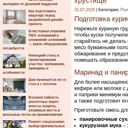
хрустяще
материал от дешевой подделки
31.07.2025
| Категория:
Пол
Как подготовить
квартиру перед
Подготовка кури
разработкой дизайн-
проекта
Нарежьте куриную гру
Блистерная упаковка
Чтобы куски получили
ПВХ–алюминий и
алюминий–алюминий
старайтесь не делать
— какое оборудование
мясо бумажными поло
потребуется
обжаривание и предот
Немецкий стиль в
помешать образовани
проектировании
участка: требования,
принципы и
Маринад и пани
особенности
Дом начинается не со
Для более насыщенног
стен а с потолка
кефире или молоке с 
и паприки минимум на
Взломостойкость
а также подготовит е
роллетных ворот:
классы защиты,
Приготовьте смесь дл
уязвимые места и
реальные тесты на проникновение
панировочные сух
Ремонт спецтехники:
кукурузная мука
– 
выбор оригинальных