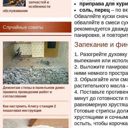
запчастей и
приправа для кур
особенности
соль, перец
– по вк
обслуживания
Обваляйте куски снач
обваляйте в смеси су
Случайные советы
рекомендуется дважды
панировке, и повтори
Запекание и фи
Разогрейте духовку
выпекания или исполь
Выложите панирова
ними немного простра
Обрызгайте или см
растительного масла 
Демонтаж стены в панельном доме:
Поставьте противен
правила проведения работ и
согласование
минут до готовности 
равномерную хрустящ
Как настроить Алису станция 2
Готовые стрипсы долж
пошаговая инструкция
хрустящими и сочными
остыть, чтобы корочка