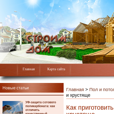
Главная
Карта сайта
Новые статьи
Главная
>
Пол и пото
и хрустяще
УФ-защита сотового
Как приготовить
поликарбоната: как
отличить
качественный