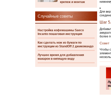
нижнему
крепеж и монтаж
Для вер
соедине
Случайные советы
Шаг 5
Добавьт
Настройка кофемашины Saeco
аккурат
Incanto пошаговая инструкция
более п
Как сделать нож из бумаги по
Совет
инструкции из StandOff 2 джикомандо
Чтобы с
элемент
Лучшее время для добавления
несколь
макарон в кипящую воду
Л
м