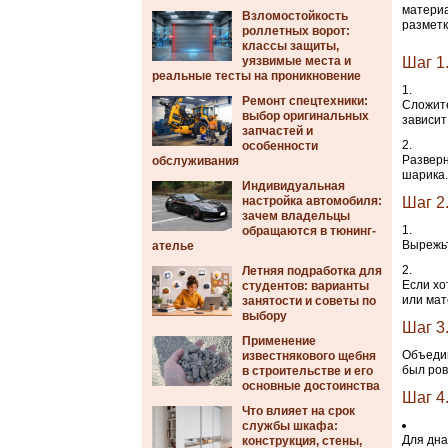
материа
Взломостойкость
разметк
роллетных ворот:
классы защиты,
уязвимые места и
Шаг 1
реальные тесты на проникновение
Ремонт спецтехники:
Сложите
выбор оригинальных
зависит
запчастей и
особенности
Разверн
обслуживания
шарика.
Индивидуальная
настройка автомобиля:
Шаг 2
зачем владельцы
обращаются в тюнинг-
Вырежьт
ателье
Летняя подработка для
Если хо
студентов: варианты
или мат
занятости и советы по
выбору
Шаг 3
Применение
Объедин
известнякового щебня
был ров
в строительстве и его
основные достоинства
Шаг 4
Что влияет на срок
службы шкафа:
Для дна
конструкция, стены,