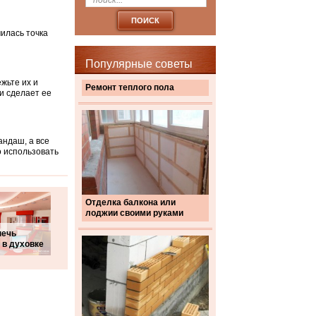
чилась точка
Популярные советы
жьте их и
Ремонт теплого пола
и сделает ее
андаш, а все
 использовать
Отделка балкона или
лоджии своими руками
печь
 в духовке