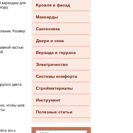
ой карандаш для
Кровля и фасад
гуру.
Мансарды
Сантехника
ольник. Размер
Двери и окна
лавной частью
ой.
Веранда и терраса
Электричество
Системы комфорта
ругого цвета
Стройматериалы
Инструмент
тно, чтобы шов
ты.
Полезные статьи
йте его к