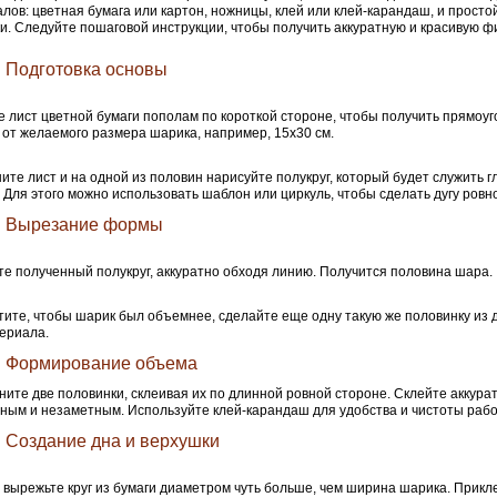
лов: цветная бумага или картон, ножницы, клей или клей-карандаш, и прост
и. Следуйте пошаговой инструкции, чтобы получить аккуратную и красивую фи
. Подготовка основы
 лист цветной бумаги пополам по короткой стороне, чтобы получить прямоуг
 от желаемого размера шарика, например, 15х30 см.
ите лист и на одной из половин нарисуйте полукруг, который будет служить г
 Для этого можно использовать шаблон или циркуль, чтобы сделать дугу ровн
. Вырезание формы
е полученный полукруг, аккуратно обходя линию. Получится половина шара.
тите, чтобы шарик был объемнее, сделайте еще одну такую же половинку из д
ериала.
. Формирование объема
ите две половинки, склеивая их по длинной ровной стороне. Склейте аккура
ным и незаметным. Используйте клей-карандаш для удобства и чистоты рабо
. Создание дна и верхушки
 вырежьте круг из бумаги диаметром чуть больше, чем ширина шарика. Прикле