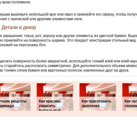
 краю половинок.
хушки вырежьте небольшой круг или овал и приклейте его сверху, чтобы полу
ния с прической или другими элементами неги.
. Детали и декор
е украшения: глаза, рот, корону или другие элементы из цветной бумаги. Выре
но приклейте на поверхность шарика. Это придаст конструкции стильный вид 
охожей на персонажа Лол.
делать поверхность более аккуратной, используйте тонкий клей или клей-кар
ы старайтесь располагать симметрично. Для дополнительного объема можно
ко тонких слоев бумаги или картонных полосок, наклеенных друг на друга.
учшие рецепты
Как красиво
Как приготовить
Как за
аринада
украсить
цыпленка
сазана
вафельный