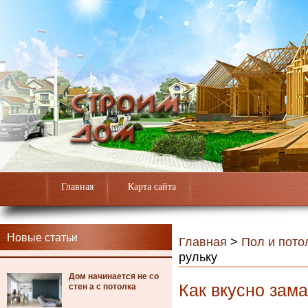
Главная
Карта сайта
Новые статьи
Главная
>
Пол и пото
рульку
Дом начинается не со
Как вкусно зама
стен а с потолка