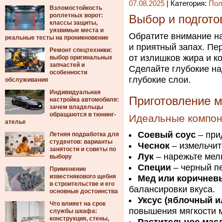
07.08.2025
| Категория:
Пол
Взломостойкость
роллетных ворот:
Выбор и подгото
классы защиты,
уязвимые места и
Обратите внимание на
реальные тесты на проникновение
и приятный запах. Пе
Ремонт спецтехники:
от излишков жира и к
выбор оригинальных
запчастей и
Сделайте глубокие на
особенности
глубокие слои.
обслуживания
Индивидуальная
Приготовление 
настройка автомобиля:
зачем владельцы
обращаются в тюнинг-
Идеальные компо
ателье
Соевый соус
– при
Летняя подработка для
студентов: варианты
Чеснок
– измельчит
занятости и советы по
Лук
– нарежьте мелк
выбору
Специи
– черный пе
Применение
известнякового щебня
Мед или коричнев
в строительстве и его
балансировки вкуса.
основные достоинства
Уксус (яблочный и
Что влияет на срок
повышения мягкости 
службы шкафа:
конструкция, стены,