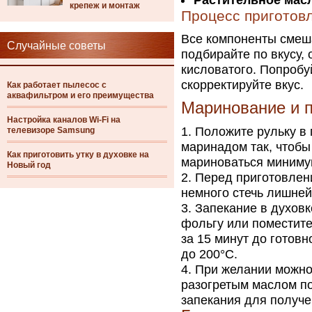
Растительное мас
крепеж и монтаж
Процесс приготов
Все компоненты смеш
Случайные советы
подбирайте по вкусу,
кисловатого. Попробу
скорректируйте вкус.
Как работает пылесос с
аквафильтром и его преимущества
Маринование и п
Настройка каналов Wi-Fi на
Положите рульку в 
телевизоре Samsung
маринадом так, чтобы
Как приготовить утку в духовке на
мариноваться минимум
Новый год
Перед приготовлени
немного стечь лишне
Запекание в духовк
фольгу или поместите
за 15 минут до готов
до 200°C.
При желании можно
разогретым маслом по
запекания для получе