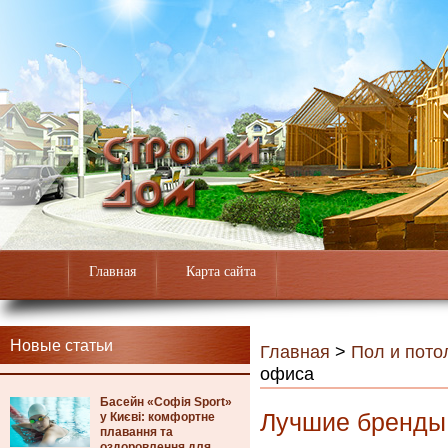
Главная
Карта сайта
Новые статьи
Главная
>
Пол и пото
офиса
Басейн «Софія Sport»
Лучшие бренды
у Києві: комфортне
плавання та
оздоровлення для