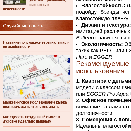
участка: требования,
принципы и
Влагостойкость:
Д
особенности
подойдут бренды, ис
влагостойкую пленку.
Дизайн и текстура:
Случайные советы
имитацией различных 
Balterio
славится широ
Название популярной игры кальмар и
Экологичность:
Об
ее особенности
таких как PEFC или FS
Haro
и
EGGER
.
Рекомендуемые 
использования
Квартира с детьм
модели с классом изн
или
EGGER Pro Aqua+
Офисное помещен
Маркетинговое исследование рынка
внимание на ламинат
недвижимости: что нужно знать
долговечности.
Как сделать воздушный омлет в
Помещения с повы
духовке идеально пышным
Идеальны влагостойк