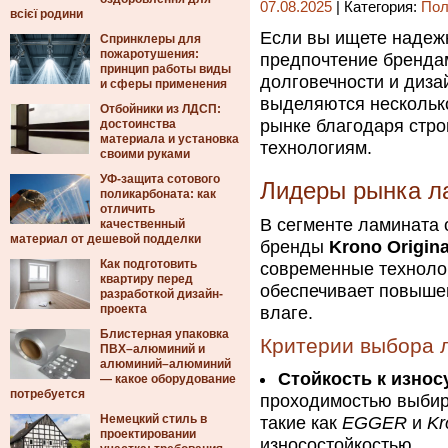
07.08.2025
| Категория:
Пол
всієї родини
Если вы ищете надежн
Спринклеры для
пожаротушения:
предпочтение брендам
принцип работы виды
долговечности и диза
и сферы применения
выделяются нескольк
Отбойники из ЛДСП:
рынке благодаря стро
достоинства
материала и установка
технологиям.
своими руками
УФ-защита сотового
Лидеры рынка л
поликарбоната: как
отличить
В сегменте ламината
качественный
материал от дешевой подделки
бренды
Krono Origina
Как подготовить
современные технолог
квартиру перед
обеспечивает повышен
разработкой дизайн-
проекта
влаге.
Блистерная упаковка
Критерии выбора 
ПВХ–алюминий и
алюминий–алюминий
Стойкость к износ
— какое оборудование
потребуется
проходимостью выбира
Немецкий стиль в
такие как
EGGER
и
Kr
проектировании
износостойкостью.