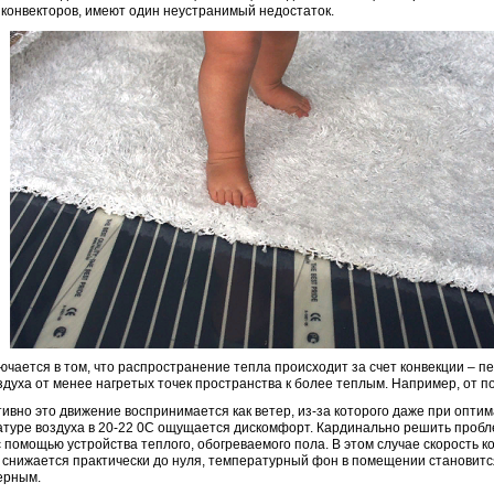
 конвекторов, имеют один неустранимый недостаток.
ючается в том, что распространение тепла происходит за счет конвекции – 
здуха от менее нагретых точек пространства к более теплым. Например, от по
ивно это движение воспринимается как ветер, из-за которого даже при опти
туре воздуха в 20-22
0
С ощущается дискомфорт. Кардинально решить пробл
с помощью устройства теплого, обогреваемого пола. В этом случае скорость 
 снижается практически до нуля, температурный фон в помещении становитс
ерным.