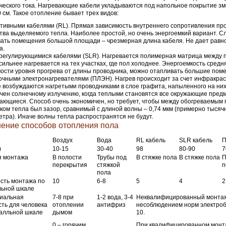
ческого тока. Нагревающие кабели укладываются под напольное покрытие зм
0 см. Такое отопление бывает трех видов:
тивными кабелями (RL). Прямая зависимость внутреннего сопротивления пр
тва выделяемого тепла. Наиболее простой, но очень энергоемкий вариант. С
ать помещения большой площади – чрезмерная длина кабеля. Не дает равн
а.
егулирующимися кабелями (SLR). Нагревается полимерная матрица между 
сильнее нагревается на тех участках, где пол холоднее. Энергоемкость средня
ости уровня прогрева от длины проводника, можно отапливать большие пом
чными электронагревателями (ПЛЭН). Нагрев происходит за счет инфракрас
 возбуждаются нагретыми проводниками в слое графита, напыленного на ни
чен солнечному излучению, когда теплыми становятся все окружающие пред
ающиеся. Способ очень экономичен, но требует, чтобы между обогреваемым
ком тепла был зазор, сравнимый с длиной волны – 0,74 мкм (примерно тысяч
тра). Иначе волны тепла распространятся не будут.
ение способов отопления пола
Воздух
Вода
RL кабель
SLR кабель
)
10-15
30-40
98
80-90
7
я монтажа
В полости
Трубы под
В стяжке пола
В стяжке пола
П
перекрытия
стяжкой
п
пола
сть монтажа по
10
6-8
5
4
2
льной шкале
иальная
7-8 при
1-2 вода, 3-4
Неквалифицированный монтаж
ть для человека
отоплении
антифриз
несоблюдением норм электроб
балльной шкале
дымом
10.
0 – горячим
При квалифицированном монт