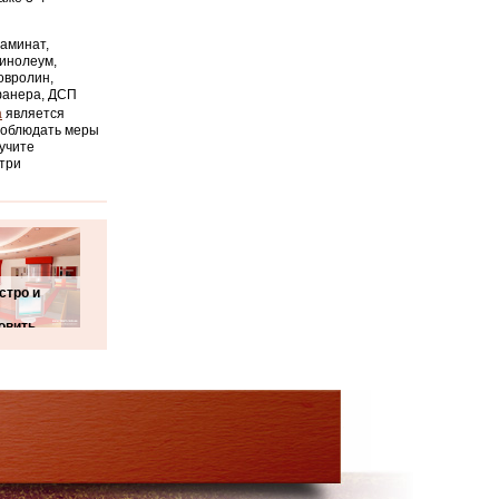
аминат,
инолеум,
овролин,
анера, ДСП
а
является
соблюдать меры
лучите
-три
стро и
овить