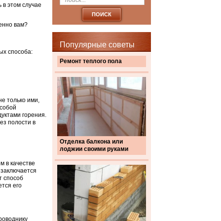
 в этом случае
енно вам?
Популярные советы
ых способа:
Ремонт теплого пола
е только ими,
 собой
дуктами горения.
ез полости в
Отделка балкона или
лоджии своими руками
м в качестве
 заключается
т способ
ется его
роводнику