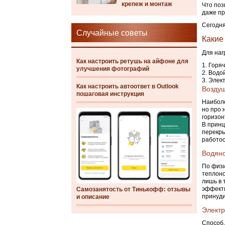
крепеж и монтаж
Что поз
даже пр
Сегодня
Случайные советы
Какие
Для наг
Как настроить ретушь на айфоне для
Горяч
улучшения фотографий
Водой
Элект
Как настроить автоответ в Outlook
Возду
пошаговая инструкция
Наиболе
но про 
горизон
В принц
перекры
работос
Водяно
По физи
теплоно
лишь в 
эффекти
Самозанятость от Тинькофф: отзывы
принуди
и описание
Электр
Способ,