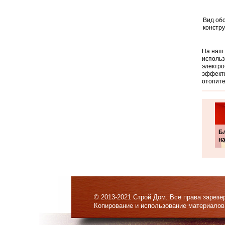
Вид об
констр
На наш 
использ
электро
эффекти
отопит
Б
н
© 2013-2021 Строй Дом. Все права зарезе
Копирование и использование материалов