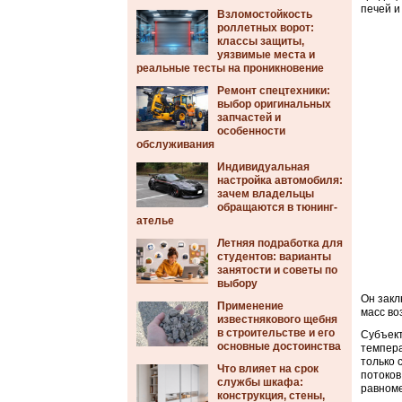
печей и
Взломостойкость
роллетных ворот:
классы защиты,
уязвимые места и
реальные тесты на проникновение
Ремонт спецтехники:
выбор оригинальных
запчастей и
особенности
обслуживания
Индивидуальная
настройка автомобиля:
зачем владельцы
обращаются в тюнинг-
ателье
Летняя подработка для
студентов: варианты
занятости и советы по
выбору
Он закл
Применение
масс во
известнякового щебня
в строительстве и его
Субъект
основные достоинства
темпера
только 
Что влияет на срок
потоков
службы шкафа:
равном
конструкция, стены,