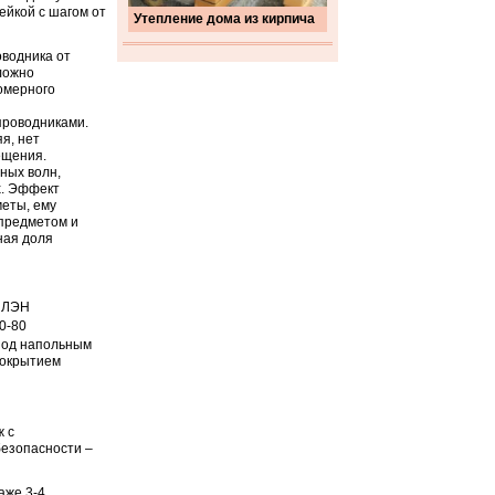
ейкой с шагом от
Утепление дома из кирпича
оводника от
ложно
омерного
проводниками.
я, нет
ещения.
ных волн,
х. Эффект
меты, ему
 предметом и
ная доля
ПЛЭН
0-80
од напольным
окрытием
 с
езопасности –
аже 3-4