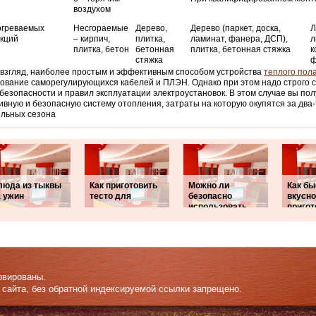
воздухом
огреваемых
Несгораемые
Дерево,
Дерево (паркет, доска,
Л
укций
– кирпич,
плитка,
ламинат, фанера, ДСП),
л
плитка, бетон
бетонная
плитка, бетонная стяжка
к
стяжка
ф
взгляд, наиболее простым и эффективным способом устройства
теплого пол
ование саморегулирующихся кабелей и ПЛЭН. Однако при этом надо строго 
безопасности и правил эксплуатации электроустановок. В этом случае вы по
вную и безопасную систему отопления, затраты на которую окупятся за два
ельных сезона
люда из тыквы
Как приготовить
Можно ли
Как бы
а ужин
тесто для
безопасно
вкусно
использовать
пригот
рвированы.
 сайта, без обратной индексируемой ссылки запрещено.