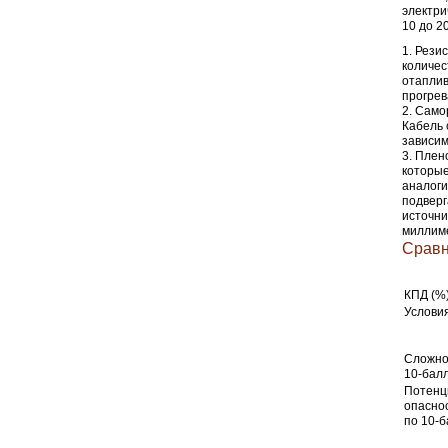
электри
10 до 2
Резис
количес
отаплив
прогрев
Самор
Кабель 
зависим
Плено
которые
аналоги
подверг
источни
миллиме
Сравн
КПД (%
Услови
Сложно
10-бал
Потенц
опаснос
по 10-