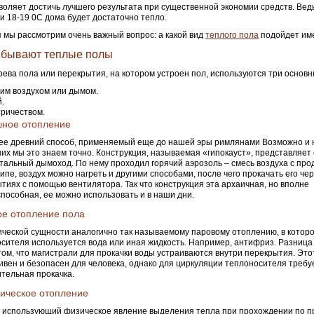
воляет достичь лучшего результата при существенной экономии средств. Ведь
и 18-19
0
С дома будет достаточно тепло.
 мы рассмотрим очень важный вопрос: а какой вид
теплого пола
подойдет им
 бывают теплые полы
рева пола или перекрытия, на котором устроен пол, используются три основн
им воздухом или дымом.
.
ричеством.
шное отопление
е древний способ, применяемый еще до нашей эры римлянами Возможно и н
них мы это знаем точно. Конструкция, называемая «гипокауст», представляет
тальный дымоход. По нему проходил горячий аэрозоль – смесь воздуха с про
ипе, воздух можно нагреть и другими способами, после чего прокачать его чер
тиях с помощью вентилятора. Так что конструкция эта архаичная, но вполне
пособная, ее можно использовать и в наши дни.
е отопление пола
ческой сущности аналогично так называемому паровому отоплению, в которо
сителя используется вода или иная жидкость. Например, антифриз. Разница
том, что магистрали для прокачки воды устраиваются внутри перекрытия. Это
вен и безопасен для человека, однако для циркуляции теплоносителя требу
тельная прокачка.
ическое отопление
 использующий физическое явление выделения тепла при прохождении по п