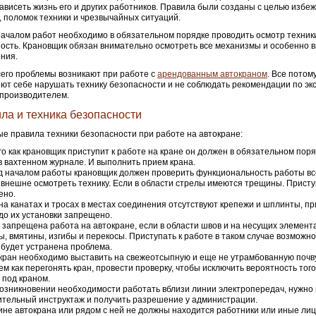
ависеть жизнь его и других работников. Правила были созданы с целью избе
, поломок техники и чрезвычайных ситуаций.
ачалом работ необходимо в обязательном порядке проводить осмотр техники
ость. Крановщик обязан внимательно осмотреть все механизмы и особенно 
ния.
его проблемы возникают при работе с
арендованным автокраном
. Все потом
ют себе нарушать технику безопасности и не соблюдать рекомендации по экс
производителем.
ла и техника безопасности
е правила техники безопасности при работе на автокране:
го как крановщик приступит к работе на кране он должен в обязательном пор
в вахтенном журнале. И выполнить прием крана.
 началом работы крановщик должен проверить функциональность работы вс
 внешне осмотреть технику. Если в области стрелы имеются трещины. Присту
ено.
на канатах и тросах в местах соединения отсутствуют крепежи и шплинты, пр
до их установки запрещено.
 запрещена работа на автокране, если в области швов и на несущих элемент
, вмятины, изгибы и перекосы. Приступать к работе в таком случае возможно
к будет устранена проблема.
кран необходимо выставить на свежеотсыпную и еще не утрамбованную почв
ем как перегонять кран, провести проверку, чтобы исключить вероятность того,
 под краном.
озникновении необходимости работать вблизи линии электропередач, нужно
тельный инструктаж и получить разрешение у администрации.
ине автокрана или рядом с ней не должны находится работники или иные ли