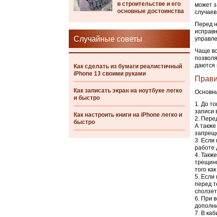
в строительстве и его
может з
основные достоинства
случаев
Перед н
исправн
Случайные советы
управле
Чаще вс
позволя
даются 
Как сделать из бумаги реалистичный
iPhone 13 своими руками
Прави
Как записать экран на ноутбуке легко
Основны
и быстро
До то
записи 
Как настроить книги на iPhone легко и
Перед
быстро
А также
запрещ
Если 
работе 
Также
трещины
того ка
Если 
перед т
сползет
При в
дополни
В каб