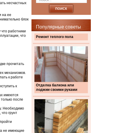
жать несчастных
 на ее
внимательно блок
Популярные советы
у что работники
плуатации, что
Ремонт теплого пола
ядке прочитать
ех механизмов.
пать к работе
Отделка балкона или
иступить к
лоджии своими руками
ах имеются
 только после
у. Необходимо
 что грунт
 пройти
ца не имеющие