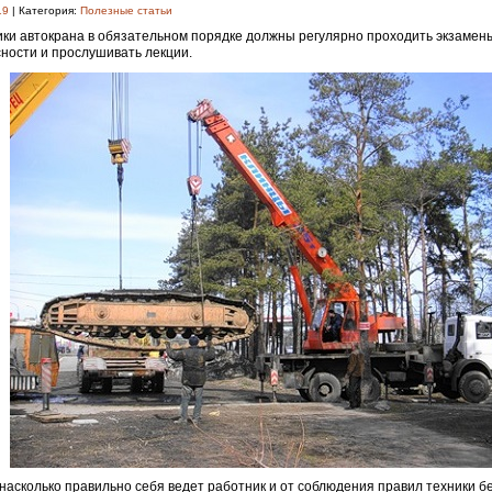
19
| Категория:
Полезные статьи
ки автокрана в обязательном порядке должны регулярно проходить экзамены
ности и прослушивать лекции.
 насколько правильно себя ведет работник и от соблюдения правил техники 