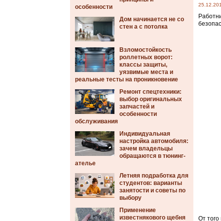
25.12.20
особенности
Работни
Дом начинается не со
безопас
стен а с потолка
Взломостойкость
роллетных ворот:
классы защиты,
уязвимые места и
реальные тесты на проникновение
Ремонт спецтехники:
выбор оригинальных
запчастей и
особенности
обслуживания
Индивидуальная
настройка автомобиля:
зачем владельцы
обращаются в тюнинг-
ателье
Летняя подработка для
студентов: варианты
занятости и советы по
выбору
Применение
известнякового щебня
От того