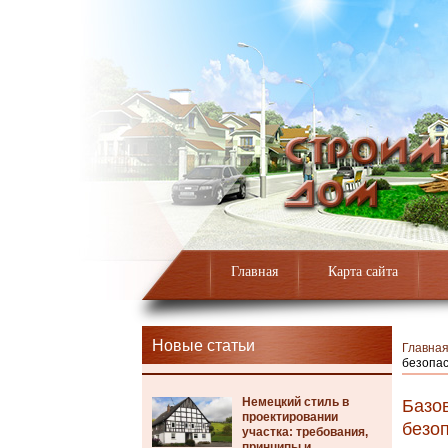
Главная
Карта сайта
Новые статьи
Главна
безопа
Немецкий стиль в
Базо
проектировании
безо
участка: требования,
принципы и