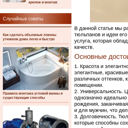
крепеж и монтаж
Случайные советы
В данной статье мы р
тюльпанов и идеи ег
Как сделать объемные локоны
утюжком дома легко и быстро
услуга, которая обла
качеств.
Основные достои
Красота и элегантно
элегантные, красивы
различных оттенков, 
помещении.
Универсальность. Ц
Правила монтажа угловой ванны и
однозначно идеально 
существующие способы
рождения, заканчивая
и для мужчин, что де
Долговечность. Тю
которые способны сохр