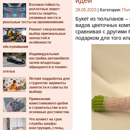
идеи
Взломостойкость
роллетных ворот:
28.05.2023
| Категория:
Пол
классы защиты,
уязвимые места и
Букет из тюльпанов –
реальные тесты на проникновение
видов цветочных комп
Ремонт спецтехники:
сравнивая с другими 
выбор оригинальных
подарком для того ил
запчастей и
особенности
обслуживания
Индивидуальная
настройка автомобиля:
зачем владельцы
обращаются в тюнинг-
ателье
Летняя подработка для
студентов: варианты
занятости и советы по
выбору
Применение
известнякового щебня
в строительстве и его
основные достоинства
Что влияет на срок
службы шкафа:
конструкция, стены,