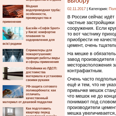
выбору
Медная
02.11.2017
| Категория:
Пол
водопроводная труба:
особенности,
В России сейчас идёт
преимущества и
применение
частные застройщики 
сооружения.
Если кру
Басейн «Софія Sport»
у Києві: комфортне
то вот частнику прихо
плавання та
приобрести не качест
оздоровлення для
всієї родини
цемент, очень тщатель
Спринклеры для
На мешке в обязатель
пожаротушения:
принцип работы виды
завод производителя 
и сферы применения
месторасположения за
Отбойники из ЛДСП:
контрафактным.
достоинства
материала и установка
Очень часто подполь
своими руками
ещё и тем, что не ука
УФ-защита сотового
привычке мешок станд
поликарбоната: как
отличить
что мешок не до конц
качественный
понимают под словом
материал от дешевой подделки
производители цемент
Как подготовить
квартиру перед
мешка увеличивается,