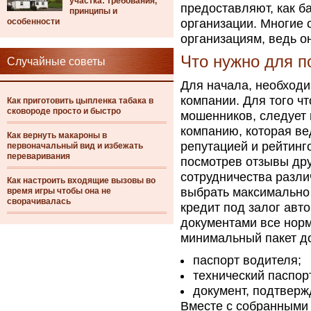
участка: требования,
предоставляют, как б
принципы и
особенности
организации. Многие
организациям, ведь 
Что нужно для п
Случайные советы
Для начала, необход
компании. Для того чт
Как приготовить цыпленка табака в
сковороде просто и быстро
мошенников, следует
компанию, которая ве
Как вернуть макароны в
репутацией и рейтинг
первоначальный вид и избежать
переваривания
посмотрев отзывы дру
сотрудничества разли
Как настроить входящие вызовы во
выбрать максимально 
время игры чтобы она не
сворачивалась
кредит под залог авт
документами все норм
минимальный пакет д
паспорт водителя;
технический паспор
документ, подтвер
Вместе с собранными 