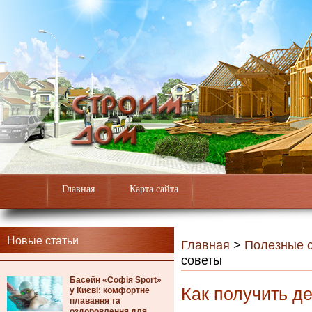
Главная
Карта сайта
Новые статьи
Главная
>
Полезные с
советы
Басейн «Софія Sport»
Как получить д
у Києві: комфортне
плавання та
оздоровлення для