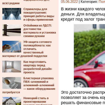
05.06.2022
| Категория:
Пол
всієї родини
В жизни каждого чело
Спринклеры для
пожаротушения:
деньги. Для владель
принцип работы виды
кредит под залог тран
и сферы применения
Отбойники из ЛДСП:
достоинства
материала и установка
своими руками
УФ-защита сотового
поликарбоната: как
отличить
качественный
материал от дешевой подделки
Как подготовить
квартиру перед
разработкой дизайн-
проекта
Блистерная упаковка
ПВХ–алюминий и
алюминий–алюминий
— какое оборудование
Это достаточно распр
потребуется
позволяет за очень к
Немецкий стиль в
проектировании
решать финансовые п