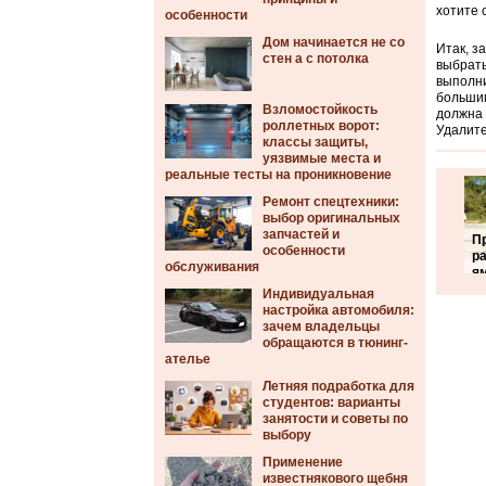
хотите 
особенности
Дом начинается не со
Итак, з
стен а с потолка
выбрать
выполни
большим
Взломостойкость
должна 
роллетных ворот:
Удалите
классы защиты,
уязвимые места и
реальные тесты на проникновение
Ремонт спецтехники:
выбор оригинальных
запчастей и
П
особенности
р
обслуживания
я
Индивидуальная
настройка автомобиля:
зачем владельцы
обращаются в тюнинг-
ателье
Летняя подработка для
студентов: варианты
занятости и советы по
выбору
Применение
известнякового щебня