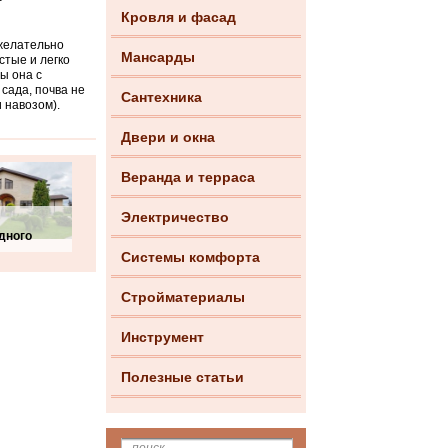
Кровля и фасад
 желательно
Мансарды
стые и легко
ы она с
сада, почва не
Сантехника
 навозом).
Двери и окна
Веранда и терраса
Электричество
дного
Системы комфорта
Стройматериалы
Инструмент
Полезные статьи