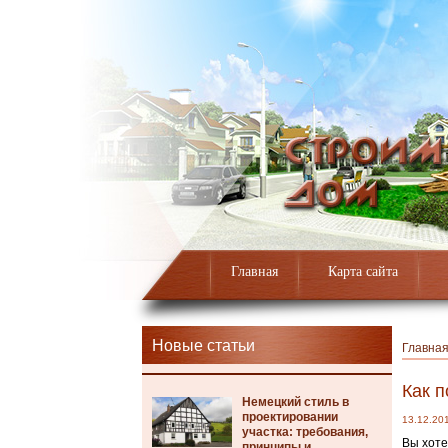
Главная
Карта сайта
Новые статьи
Главна
Как 
Немецкий стиль в
проектировании
13.12.20
участка: требования,
Вы хоте
принципы и