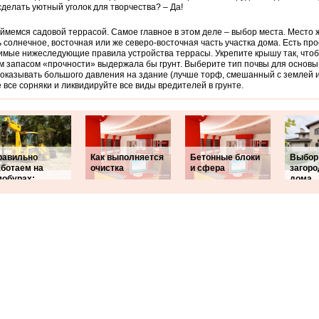
сделать уютный уголок для творчества? – Да!
аймемся садовой террасой. Самое главное в этом деле – выбор места. Место
 солнечное, восточная или же северо-восточная часть участка дома. Есть про
мые нижеследующие правила устройства террасы. Укрепите крышу так, чтоб
 запасом «прочности» выдержала бы грунт. Выберите тип почвы для основы 
оказывать большого давления на здание (лучше торф, смешанный с землей и
 все сорняки и ликвидируйте все виды вредителей в грунте.
равильно
Как выполняется
Бетонные блоки
Выбор
аботаем на
очистка
и сфера
загоро
мобурах:
дома