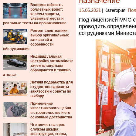
назначение
Взломостойкость
роллетных ворот:
15.06.2021
| Категория:
Пол
классы защиты,
уязвимые места и
Под лицензией МЧС с
реальные тесты на проникновение
проводить определен
Ремонт спецтехники:
сотрудниками Минист
выбор оригинальных
запчастей и
особенности
обслуживания
Индивидуальная
настройка автомобиля:
зачем владельцы
обращаются в тюнинг-
ателье
Летняя подработка для
студентов: варианты
занятости и советы по
выбору
Применение
известнякового щебня
в строительстве и его
основные достоинства
Что влияет на срок
службы шкафа:
конструкция, стены,