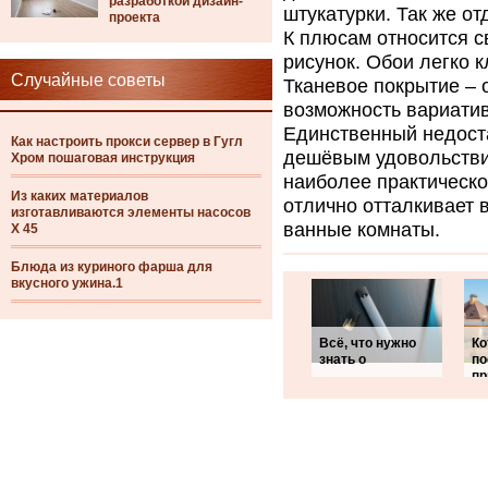
разработкой дизайн-
штукатурки. Так же о
проекта
К плюсам относится с
рисунок. Обои легко к
Случайные советы
Тканевое покрытие – 
возможность вариатив
Единственный недоста
Как настроить прокси сервер в Гугл
дешёвым удовольствие
Хром пошаговая инструкция
наиболее практическо
Из каких материалов
отлично отталкивает в
изготавливаются элементы насосов
ванные комнаты.
Х 45
Блюда из куриного фарша для
вкусного ужина.1
Всё, что нужно
Ко
знать о
по
пр