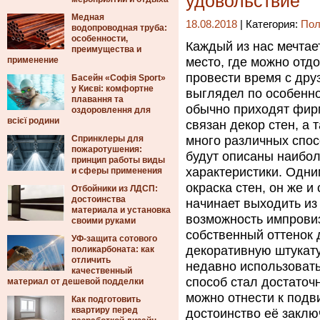
удовольствие
Медная
18.08.2018
| Категория:
Пол
водопроводная труба:
особенности,
Каждый из нас мечтае
преимущества и
применение
место, где можно отд
провести время с дру
Басейн «Софія Sport»
у Києві: комфортне
выглядел по особенн
плавання та
обычно приходят фир
оздоровлення для
всієї родини
связан декор стен, а 
Спринклеры для
много различных спосо
пожаротушения:
будут описаны наибол
принцип работы виды
характеристики. Одни
и сферы применения
окраска стен, он же и
Отбойники из ЛДСП:
достоинства
начинает выходить из
материала и установка
возможность импрови
своими руками
собственный оттенок 
УФ-защита сотового
декоративную штукату
поликарбоната: как
отличить
недавно использовать
качественный
способ стал достаточ
материал от дешевой подделки
можно отнести к подв
Как подготовить
квартиру перед
достоинство её заклю